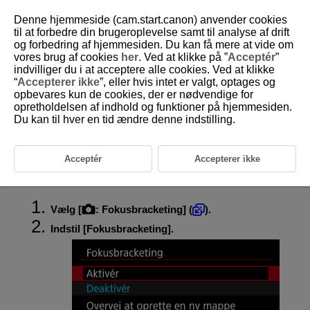
Denne hjemmeside (cam.start.canon) anvender cookies
til at forbedre din brugeroplevelse samt til analyse af drift
og forbedring af hjemmesiden. Du kan få mere at vide om
vores brug af cookies
her
. Ved at klikke på ”
Acceptér
”
D292-076
indvilliger du i at acceptere alle cookies. Ved at klikke
“
Accepterer ikke
”, eller hvis intet er valgt, optages og
Fokusbracketing
opbevares kun de cookies, der er nødvendige for
opretholdelsen af indhold og funktioner på hjemmesiden.
Du kan til hver en tid ændre denne indstilling.
Fokusbracketing giver mulighed for kontinuerlig optagelse, hvor
fokusafstanden ændres automatisk efter hver enkelt optagelse. Disse
billeder gør det muligt for dig at lave et enkeltbillede i fokus over en dyb
dybdeskarphed. Det er også muligt at komponere ved hjælp af et
Acceptér
Accepterer ikke
program, som understøtter dybdekomposition, som f.eks. Digital Photo
Professional (EOS-software).
Vælg [
:
Fokusbracketing
] (
).
Indstil [
Fokusbracketing
].