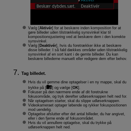
Vælg [
Aktivér
] for at beskære inden komposition for at
gøre billeder uden tilstrækkelig synsvinkel klar til
kompositionsjustering ved at beskære dem i den korrekte
synsvinkel.
Vælg [
Deaktivér
], hvis du foretrækker ikke at beskære
disse billeder. I så fald dækkes områder uden tilstrækkelig
synsvinkel af en sort kant i de gemte billeder. Du kan
beskære billederne manuelt eller redigere dem efter behov.
Tag billedet.
Hvis du vil gemme dine optagelser i en ny mappe, skal du
trykke på [
] og vælge [
OK
].
Fokuser på den nærmere ende af dit foretrukne
fokusområde, og tryk derefter udløserknappen helt ned for.
Når optagelsen starter, skal du slippe udløserknappen.
Videokameraet optager løbende og rykker fokuspositionen
mod uendelig.
Optagelse afslutter efter det antal billeder, du har angivet,
eller i den fjerne ende af fokusområdet.
Hvis du vil annullere optagelse, skal du trykke på
udløserknappen helt ned.