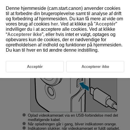
Denne hjemmeside (cam.start.canon) anvender cookies
til at forbedre din brugeroplevelse samt til analyse af drift
og forbedring af hjemmesiden. Du kan få mere at vide om
vores brug af cookies
her
. Ved at klikke på ”
Acceptér
”
D250-013
indvilliger du i at acceptere alle cookies. Ved at klikke
“
Accepterer ikke
”, eller hvis intet er valgt, optages og
Opladning af videokameraet
opbevares kun de cookies, der er nødvendige for
opretholdelsen af indhold og funktioner på hjemmesiden.
Du kan til hver en tid ændre denne indstilling.
Oplad videokameraet.
Acceptér
Accepterer ikke
Oplad videokameraet via en USB-forbindelse med det
medfølgende kabel.
Når opladningen går i gang, bliver indikatoren orange.
Indikatoren slukker, når videokameraet er fuldt opladet.