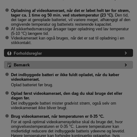
Opladning af videokameraet, når det er løbet helt tør for strøm,
tager ca. 1 time og 50 min. ved stuetemperatur (23 °C).
Den tid,
det tager at genoplade batteriet, vil variere meget, afhængigt af den
omgivende temperatur og batteriets resterende kapacitet.
Af sikkerhedsmæssige årsager tager opladning ved lav temperatur
(5-10 °C) længere tid.
Videokameraet kan også bruges, når det er sat til opladning i en
stikkontakt.
Forholdsregler
Bemærk
Det indbyggede batteri er ikke fuldt opladet, når du køber
videokameraet.
Oplad batteriet før brug.
Oplad først videokameraet, den dag du skal bruge det eller
dagen før.
Det indbyggede batteri mister gradvist strøm, også selv om
videokameraet ikke bliver brugt.
Brug videokameraet, når temperaturen er 0-35 °C.
For at opnå optimal videokameraydelse skal du bruge det, hvor
omgivelsestemperaturen er 0-35 °C. Lavere temperaturer kan
midlertidigt reducere det indbyggede batteris ydeevne og levetid.
Højere temperaturer kan forhindre kontinuerlig optagelse, hvis