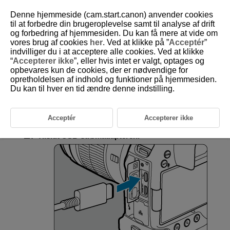
Denne hjemmeside (cam.start.canon) anvender cookies
til at forbedre din brugeroplevelse samt til analyse af drift
og forbedring af hjemmesiden. Du kan få mere at vide om
vores brug af cookies
her
. Ved at klikke på ”
Acceptér
”
D146-207
indvilliger du i at acceptere alle cookies. Ved at klikke
“
Accepterer ikke
”, eller hvis intet er valgt, optages og
Brug af valgfri USB-strømadapter
opbevares kun de cookies, der er nødvendige for
til at oplade kameraet med
opretholdelsen af indhold og funktioner på hjemmesiden.
Du kan til hver en tid ændre denne indstilling.
Du kan ved kamera USB strømadapteren
PD-E1
(sælges separat)
oplade batteripakken
LP-E19
, uden at fjerne den fra kameraet.
Acceptér
Accepterer ikke
Tilslut USB-strømadapteren.