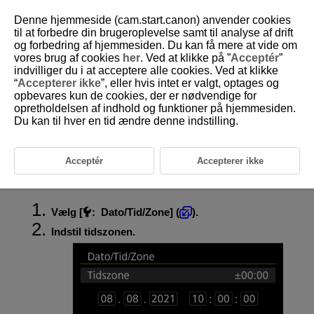
Denne hjemmeside (cam.start.canon) anvender cookies
til at forbedre din brugeroplevelse samt til analyse af drift
og forbedring af hjemmesiden. Du kan få mere at vide om
vores brug af cookies
her
. Ved at klikke på ”
Acceptér
”
D146-173
indvilliger du i at acceptere alle cookies. Ved at klikke
“
Accepterer ikke
”, eller hvis intet er valgt, optages og
Dato/Tid/Zone
opbevares kun de cookies, der er nødvendige for
opretholdelsen af indhold og funktioner på hjemmesiden.
Du kan til hver en tid ændre denne indstilling.
Når du tænder for strømmen første gang, eller hvis dato/tid/zone er
blevet nulstillet, skal du følge disse trin for at indstille tidszonen først.
Ved at indstille tidszonen først kan du efterfølgende blot justere denne
indstilling efter behov, og så opdateres dato/tid for at matche den.
Acceptér
Accepterer ikke
Da de optagne billeder vedhæftes optagelsesdatoen og -tiden, skal du
sørge for at indstille din dato/tid.
Vælg [
:
Dato/Tid/Zone
] (
).
Indstil tidszonen.