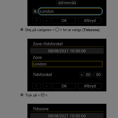
Drej på vælgeren
for at vælge [
Tidszone
].
Tryk på
.