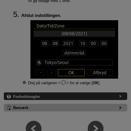
vil gå tilbage med 1 time.
Afslut indstillingen.
Drej på vælgeren
for at vælge [
OK
].
Forholdsregler
Bemærk