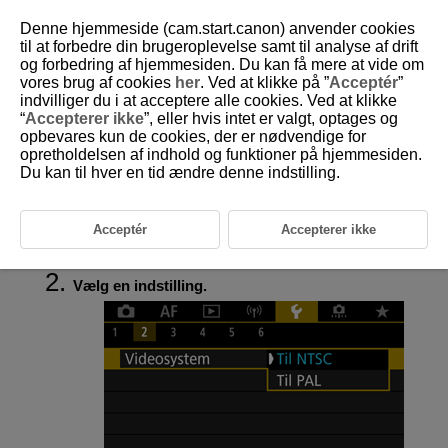
Denne hjemmeside (cam.start.canon) anvender cookies
til at forbedre din brugeroplevelse samt til analyse af drift
og forbedring af hjemmesiden. Du kan få mere at vide om
vores brug af cookies
her
. Ved at klikke på ”
Acceptér
”
D185-205
indvilliger du i at acceptere alle cookies. Ved at klikke
“
Accepterer ikke
”, eller hvis intet er valgt, optages og
Videosystem
opbevares kun de cookies, der er nødvendige for
opretholdelsen af indhold og funktioner på hjemmesiden.
Du kan til hver en tid ændre denne indstilling.
Indstil videosystemet på ethvert tv, der bruges til visning. Denne
indstilling bestemmer de tilgængelige billedhastigheder, når du optager
film.
Acceptér
Accepterer ikke
Vælg [
:
Videosystem
] (
).
Vælg en indstilling.