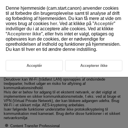
Denne hjemmeside (cam.start.canon) anvender cookies
til at forbedre din brugeroplevelse samt til analyse af drift
og forbedring af hjemmesiden. Du kan få mere at vide om
vores brug af cookies
her
. Ved at klikke på ”
Acceptér
”
D185-193
indvilliger du i at acceptere alle cookies. Ved at klikke
“
Accepterer ikke
”, eller hvis intet er valgt, optages og
Sikkerhed
opbevares kun de cookies, der er nødvendige for
opretholdelsen af indhold og funktioner på hjemmesiden.
Du kan til hver en tid ændre denne indstilling.
Når du slutter kameraet til et netværk, skal du sørge for at bruge et
sikkert netværksmiljø.
Det anbefales at bruge kameraet med standardindstillingerne.
Når kameraet sluttes til et netværk, er der risiko for uautoriseret adgang
Acceptér
Accepterer ikke
fra utilsigtede tredjeparter eller cyberangreb. Hvis adgang fra et eksternt
netværk ikke er påkrævet, skal du blokere adgangen fysisk og/eller
virtuelt, så kun bestemte enheder kan få adgang til netværket.
Derudover kan
Wi-Fi
(trådløst LAN) opsnappes af ondsindede
tredjeparter, hvilket udgør en risiko for aflytning af
kommunikationsindhold.
Hvis der er behov for adgang til et eksternt netværk, er det vigtigt at
implementere en sikker kommunikationsmetode, f.eks. ved at bruge et
VPN (Virtual Private Network), der kan blokere adgangen udefra. Brug
Wi-Fi
i et sikkert miljø. AES-kryptering anbefales.
Især følgende funktioner understøtter ikke protokolkryptering til
kommunikation med kameraet. Brug derfor disse funktioner i et sikkert
netværksmiljø.
Content Transfer Professional