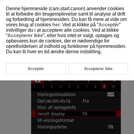
Denne hjemmeside (cam.start.canon) anvender cookies
til at forbedre din brugeroplevelse samt til analyse af drift
og forbedring af hjemmesiden. Du kan få mere at vide om
vores brug af cookies
her
. Ved at klikke på ”
Acceptér
”
D185-099
indvilliger du i at acceptere alle cookies. Ved at klikke
“
Accepterer ikke
”, eller hvis intet er valgt, optages og
Omvendt skærm
opbevares kun de cookies, der er nødvendige for
opretholdelsen af indhold og funktioner på hjemmesiden.
Du kan til hver en tid ændre denne indstilling.
Et spejlbillede kan vises, når du optager med skærmen drejet mod
motivet (imod kameraets forside).
Acceptér
Accepterer ikke
Vælg [
:
Vendt display
].