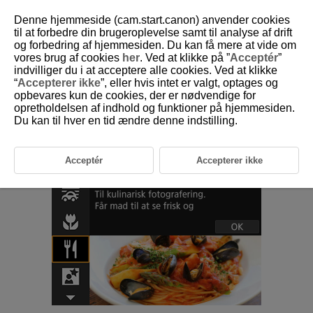
Denne hjemmeside (cam.start.canon) anvender cookies
til at forbedre din brugeroplevelse samt til analyse af drift
og forbedring af hjemmesiden. Du kan få mere at vide om
vores brug af cookies
her
. Ved at klikke på ”
Acceptér
”
D185-038
indvilliger du i at acceptere alle cookies. Ved at klikke
“
Accepterer ikke
”, eller hvis intet er valgt, optages og
Program for mad
opbevares kun de cookies, der er nødvendige for
opretholdelsen af indhold og funktioner på hjemmesiden.
Du kan til hver en tid ændre denne indstilling.
Brug metoden [
] (
Mad
) til kulinarisk fotografering. Fotoet fremstår lyst
og appetitligt. Det rødlige skær, der skyldes lyskilden, kan undertrykkes
i billeder, der er taget med tungstenbelysning osv.
Acceptér
Accepterer ikke