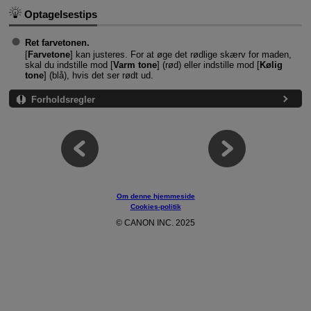
Optagelsestips
Ret farvetonen.
[
Farvetone
] kan justeres. For at øge det rødlige skærv for maden,
skal du indstille mod [
Varm tone
] (rød) eller indstille mod [
Kølig
tone
] (blå), hvis det ser rødt ud.
Forholdsregler
Om denne hjemmeside
Cookies-politik
© CANON INC. 2025