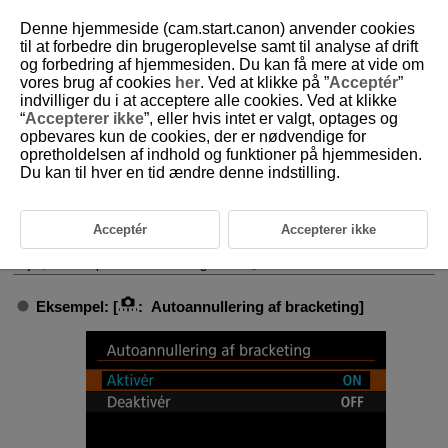
Denne hjemmeside (cam.start.canon) anvender cookies
til at forbedre din brugeroplevelse samt til analyse af drift
og forbedring af hjemmesiden. Du kan få mere at vide om
vores brug af cookies
her
. Ved at klikke på ”
Acceptér
”
D180-209
indvilliger du i at acceptere alle cookies. Ved at klikke
“
Accepterer ikke
”, eller hvis intet er valgt, optages og
Hjælp
opbevares kun de cookies, der er nødvendige for
opretholdelsen af indhold og funktioner på hjemmesiden.
Du kan til hver en tid ændre denne indstilling.
Ændring af tekststørrelsen i hjælpen
Når [
Hjælp
] vises, kan du vise en beskrivelse af funktionen ved at
Acceptér
Accepterer ikke
trykke på knappen
. Tryk på den igen for at afslutte hjælp-
visning. Hvis du vil rulle skærmen, når der vises en rullebjælke (1) til
højre, skal du på kommandovælgeren
.
Eksempel: [
:
Autoannullering af bracketing
]