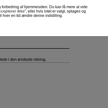
og forbedring af hjemmesiden. Du kan få mere at vide
cepterer ikke
”, eller hvis intet er valgt, optages og
 hver en tid ændre denne indstilling.
illede i den ønskede retning.