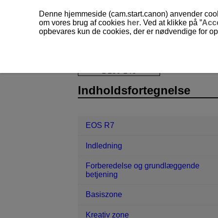
Denne hjemmeside (cam.start.canon) anvender cookies
om vores brug af cookies
her
. Ved at klikke på ”
Acc
opbevares kun de cookies, der er nødvendige for opr
EOS R7
Afspilning
Rotering af st
D180-146
Indholdsfortegnelse
EOS R7
Indledning
Forberedelse og grundlæggende
betjening
Basiszone
Kreativ zone