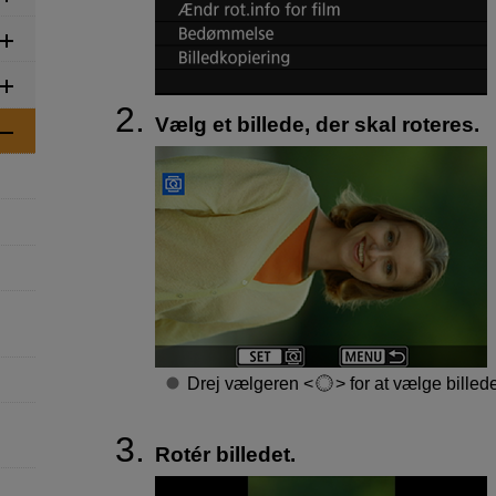
Vælg et billede, der skal roteres.
Drej vælgeren
for at vælge billede
Rotér billedet.