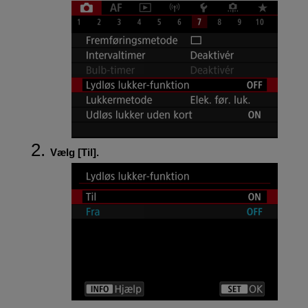
Vælg [
Til
].