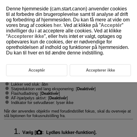
Denne hjemmeside (cam.start.canon) anvender cookies
til at forbedre din brugeroplevelse samt til analyse af drift
og forbedring af hjemmesiden. Du kan få mere at vide om
vores brug af cookies
her
. Ved at klikke på ”
Acceptér
”
D180-085
indvilliger du i at acceptere alle cookies. Ved at klikke
“
Accepterer ikke
”, eller hvis intet er valgt, optages og
Lydløs lukkerfunktion
opbevares kun de cookies, der er nødvendige for
opretholdelsen af indhold og funktioner på hjemmesiden.
Du kan til hver en tid ændre denne indstilling.
Deaktiverer lyd ved lukkerudløsning, betjeningslyd og udladning og
flashoplysninger og andre lyskilder.
Følgende indstillinger anvendes og kan ikke ændres.
Acceptér
Accepterer ikke
Lukkermetode: [
Elektronisk
]
Lyd ved lukkerudløsning, fokuseret biptone: kun hovedtelefonoutput
Touch-lyde, selvudløser: lydløs
Lukker ved sluk: åbn
Støjreduktion ved lang eksponering: [
Deaktivér
]
Flashudladning: [
Deaktivér
]
AF-hjælpelys aktivt: [
Deaktivér
]
Indikator for selvudløser: lyser ikke
Når der anvendes objektiv med forudindstillet fokus, skal du overveje at
slå biptonen for fokusnulstilling fra.
Vælg [
:
Lydløs lukker-funktion
].