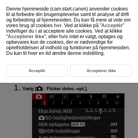
Denne hjemmeside (cam.start.canon) anvender cookies
til at forbedre din brugeroplevelse samt til analyse af drift
og forbedring af hjemmesiden. Du kan få mere at vide om
vores brug af cookies
her
. Ved at klikke på ”
Acceptér
”
D180-065
indvilliger du i at acceptere alle cookies. Ved at klikke
“
Accepterer ikke
”, eller hvis intet er valgt, optages og
Anti-flimmeroptagelse
opbevares kun de cookies, der er nødvendige for
opretholdelsen af indhold og funktioner på hjemmesiden.
Du kan til hver en tid ændre denne indstilling.
Ujævn eksponering og farve kan blive vist i kontinuerlig optagelse, hvis
du optager med hurtige lukkertider under flimrende lyskilder som f.eks.
fluorescerende lys, på grund af ujævn lodret eksponering. Anti-
flimmeroptagelse gør det muligt at tage billeder, når eksponering og
Acceptér
Accepterer ikke
farver er mindre påvirket af flimmer.
Vælg [
:
Flicker detec.-opt.
].