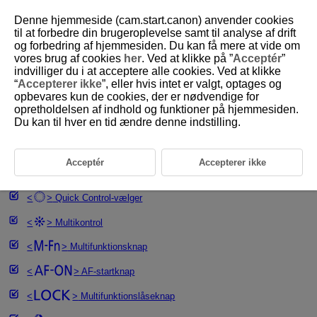
Denne hjemmeside (cam.start.canon) anvender cookies
til at forbedre din brugeroplevelse samt til analyse af drift
og forbedring af hjemmesiden. Du kan få mere at vide om
vores brug af cookies
her
. Ved at klikke på ”
Acceptér
”
D180-023
indvilliger du i at acceptere alle cookies. Ved at klikke
“
Accepterer ikke
”, eller hvis intet er valgt, optages og
Grundlæggende betjening
opbevares kun de cookies, der er nødvendige for
opretholdelsen af indhold og funktioner på hjemmesiden.
Du kan til hver en tid ændre denne indstilling.
Sådan holder du kameraet
Udløserknap
Acceptér
Accepterer ikke
Kommandovælger
Quick Control-vælger
Multikontrol
Multifunktionsknap
AF-startknap
Multifunktionslåseknap