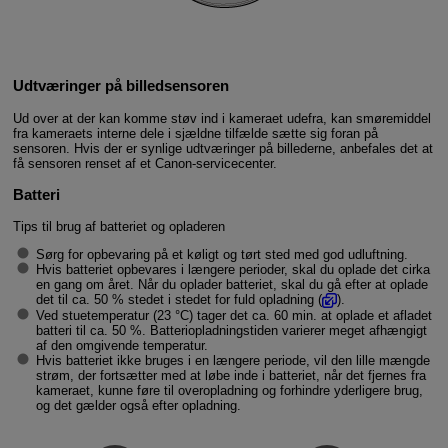
Udtværinger på billedsensoren
Ud over at der kan komme støv ind i kameraet udefra, kan smøremiddel
fra kameraets interne dele i sjældne tilfælde sætte sig foran på
sensoren. Hvis der er synlige udtværinger på billederne, anbefales det at
få sensoren renset af et Canon-servicecenter.
Batteri
Tips til brug af batteriet og opladeren
Sørg for opbevaring på et køligt og tørt sted med god udluftning.
Hvis batteriet opbevares i længere perioder, skal du oplade det cirka
en gang om året. Når du oplader batteriet, skal du gå efter at oplade
det til ca. 50 % stedet i stedet for fuld opladning (
).
Ved stuetemperatur (23 °C) tager det ca. 60 min. at oplade et afladet
batteri til ca. 50 %. Batteriopladningstiden varierer meget afhængigt
af den omgivende temperatur.
Hvis batteriet ikke bruges i en længere periode, vil den lille mængde
strøm, der fortsætter med at løbe inde i batteriet, når det fjernes fra
kameraet, kunne føre til overopladning og forhindre yderligere brug,
og det gælder også efter opladning.