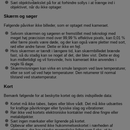
Sæt objektivdækslet på for at forhindre sollys i at trænge ind i
objektivet, når du ikke optager.
Skærm og søger
Følgende påvirker ikke billeder, som er optaget med kameraet.
Selvom skærmen og søgeren er fremstillet med teknologi med
meget høj præcision med over 99,99 % effektive pixels, kan 0,01 %
eller færre pixels være døde, og der kan også være pletter med sort,
rød eller andre farver. Dette er ikke en fejl.
Hvis skærmen er tændt i længere tid, kan skærmbilledet brænde
fast, så du stadig kan se noget af det, der blev vist. Dette er dog
kun midlertidigt og vil forsvinde, hvis kameraet ikke anvendes i
nogle få dage.
Skærmvisningen kan virke en smule langsom ved lave temperaturer,
eller se sort ud ved høje temperaturer. Den returnerer til normal
tilstand ved stuetemperatur.
Kort
Bemærk følgende for at beskytte kortet og dets indspillede data:
Kortet må ikke tabes, bøjes eller blive vådt. Det må ikke udsættes
for kraftige påvirkninger eller fysiske slag og vibrationer.
Rør ikke ved kortets elektroniske kontakter med dine fingre eller
metalobjekter.
Sæt ingen mærkater eller lignende på kortet.
Opbevar eller anvend ikke hukommelseskortet i nærheden af
elementer, der har stærke magnetiske felter som f.eks. et tv-