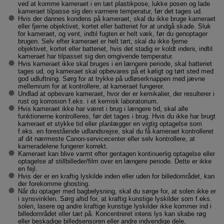
ved at komme kameraet i en tæt plastikpose, lukke posen og lade
kameraet tilpasse sig den varmere temperatur, før det tages ud.
Hvis der dannes kondens på kameraet, skal du ikke bruge kameraet
eller fjerne objektivet, kortet eller batteriet for at undgå skade. Sluk
for kameraet, og vent, indtil fugten er helt væk, før du genoptager
brugen. Selv efter kameraet er helt tørt, skal du ikke fjerne
objektivet, kortet eller batteriet, hvis det stadig er koldt indeni, indtil
kameraet har tilpasset sig den omgivende temperatur.
Hvis kameraet ikke skal bruges i en længere periode, skal batteriet
tages ud, og kameraet skal opbevares på et køligt og tørt sted med
god udluftning. Sørg for at trykke på udløserknappen med jævne
mellemrum for at kontrollere, at kameraet fungerer.
Undlad at opbevare kameraet, hvor der er kemikalier, der resulterer i
rust og korrosion f.eks. i et kemisk laboratorium.
Hvis kameraet ikke har været i brug i længere tid, skal alle
funktionerne kontrolleres, før det tages i brug. Hvis du ikke har brugt
kameraet et stykke tid eller planlægger en vigtig optagelse som
f.eks. en forestående udlandsrejse, skal du få kameraet kontrolleret
af dit nærmeste Canon-servicecenter eller selv kontrollere, at
kameradelene fungerer korrekt.
Kameraet kan blive varmt efter gentagen kontinuerlig optagelse eller
optagelse af stillbilleder/film over en længere periode. Dette er ikke
en fejl.
Hvis der er en kraftig lyskilde inden eller uden for billedområdet, kan
der forekomme ghosting.
Når du optager med bagbelysning, skal du sørge for, at solen ikke er
i synsvinklen. Sørg altid for, at kraftig kunstige lyskilder som f.eks.
solen, lasere og andre kraftige kunstige lyskilder ikke kommer ind i
billedområdet eller tæt på. Koncentreret intens lys kan skabe røg
eller beskadige billedsensoren eller andre indvendige dele.