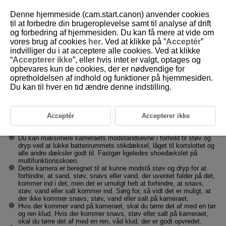
Denne hjemmeside (cam.start.canon) anvender cookies
til at forbedre din brugeroplevelse samt til analyse af drift
og forbedring af hjemmesiden. Du kan få mere at vide om
vores brug af cookies
her
. Ved at klikke på ”
Acceptér
”
D180-010
indvilliger du i at acceptere alle cookies. Ved at klikke
“
Accepterer ikke
”, eller hvis intet er valgt, optages og
Forholdsregler vedrørende
opbevares kun de cookies, der er nødvendige for
håndtering
opretholdelsen af indhold og funktioner på hjemmesiden.
Du kan til hver en tid ændre denne indstilling.
Kamerapleje
Dette kamera er et præcisionsinstrument. Undgå at tabe det eller
Acceptér
Accepterer ikke
udsætte det for stød og slag.
Kameraet er ikke vandtæt og kan ikke bruges under vand.
Du kan maksimere kameraets modstandsevne i forhold til støv og
dryp ved at lukke batterirummets stikdæksel, låget til kortslottet og
alle andre dæksler godt til. Fastgør ligeledes shoedækslet på
multifunktionsskoen.
Dette kamera er beregnet til at kunne modstå støv og dryp for at
forhindre, at sand, støv, snavs eller vand, der uventet falder på det,
kommer ind i det, men det er umuligt helt at forhindre, at snavs,
støv, vand eller salt kommer ind. Sørg for, så vidt det er muligt, at
der ikke kommer snavs, støv, vand eller salt på kameraet.
Hvis der kommer vand på kameraet, skal du tørre det af med en tør
og ren klud. Hvis der kommer snavs, støv eller salt på kameraet,
skal du tørre det af med en ren, våd klud, der er godt opvredet.