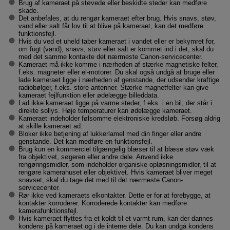
Brug af kameraet på støvede eller beskidte steder kan medføre
skade.
Det anbefales, at du rengør kameraet efter brug. Hvis snavs, støv,
vand eller salt får lov til at blive på kameraet, kan det medføre
funktionsfejl.
Hvis du ved et uheld taber kameraet i vandet eller er bekymret for,
om fugt (vand), snavs, støv eller salt er kommet ind i det, skal du
med det samme kontakte det nærmeste Canon-servicecenter.
Kameraet må ikke komme i nærheden af stærke magnetiske felter,
f.eks. magneter eller el-motorer. Du skal også undgå at bruge eller
lade kameraet ligge i nærheden af genstande, der udsender kraftige
radiobølger, f.eks. store antenner. Stærke magnetfelter kan give
kameraet fejlfunktion eller ødelægge billeddata.
Lad ikke kameraet ligge på varme steder, f.eks. i en bil, der står i
direkte sollys. Høje temperaturer kan ødelægge kameraet.
Kameraet indeholder følsomme elektroniske kredsløb. Forsøg aldrig
at skille kameraet ad.
Bloker ikke betjening af lukkerlamel med din finger eller andre
genstande. Det kan medføre en funktionsfejl.
Brug kun en kommerciel tilgængelig blæser til at blæse støv væk
fra objektivet, søgeren eller andre dele. Anvend ikke
rengøringsmidler, som indeholder organiske opløsningsmidler, til at
rengøre kamerahuset eller objektivet. Hvis kameraet bliver meget
snavset, skal du tage det med til det nærmeste Canon-
servicecenter.
Rør ikke ved kameraets elkontakter. Dette er for at forebygge, at
kontakter korroderer. Korroderede kontakter kan medføre
kamerafunktionsfejl.
Hvis kameraet flyttes fra et koldt til et varmt rum, kan der dannes
kondens på kameraet og i de interne dele. Du kan undgå kondens