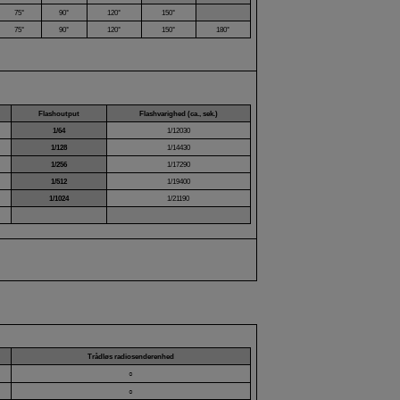
75°
90°
120°
150°
75°
90°
120°
150°
180°
Flashoutput
Flashvarighed (ca., sek.)
1/64
1/12030
1/128
1/14430
1/256
1/17290
1/512
1/19400
1/1024
1/21190
Trådløs radiosenderenhed
○
○