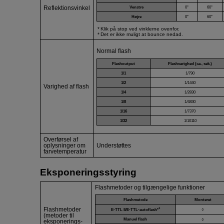
Venstre
0°
60°
Reflektionsvinkel
Højre
0°
60°
Klik på stop ved vinklerne ovenfor.
Det er ikke muligt at bounce nedad.
Normal flash
Flashoutput
Flashvarighed (ca., sek.)
1/1
1/790
1/2
1/1440
Varighed af flash
1/4
1/2830
1/8
1/4830
1/16
1/7370
1/32
1/10110
Overførsel af
oplysninger om
Understøttes
farvetemperatur
Eksponeringsstyring
Flashmetoder og tilgængelige funktioner
Flashmetode
Monteret
Flashmetoder
1
○
E-TTL II
/
E-TTL
-autoflash*
(metoder til
Manuel flash
○
eksponerings-