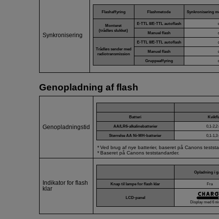
Flashaffyring
Flashmetode
Synkronisering me
E-TTL II
/
E-TTL
autoflash
Monteret
(trådløs slukket)
Manuel flash
Synkronisering
E-TTL II
/
E-TTL
autoflash
Trådløs sender med
Manuel flash
radiotransmission
Gruppeaffyring
Genopladning af flash
Batteri
Kvikfl
AA/LR6-alkalinebatterier
0,1-2,2
Genopladningstid
Størrelse AA Ni-MH-batterier
0,1-1,3
Ved brug af nye batterier, baseret på Canons testst
Baseret på Canons teststandarder.
Opladning i 
Indikator for flash
Knap til lampe for flash klar
Fra
klar
LCD-panel
Display med 6 ni