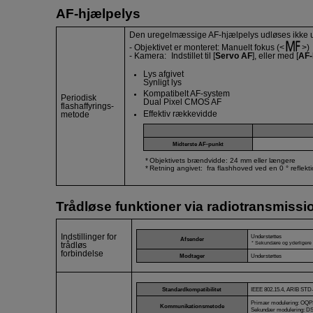
AF-hjælpelys
Den uregelmæssige AF-hjælpelys udløses ikke u
- Objektivet er monteret: Manuelt fokus (
)
- Kamera: Indstillet til [
Servo AF
], eller med [
AF-
Lys afgivet
Synligt lys
Kompatibelt AF-system
Periodisk
Dual Pixel CMOS AF
flashaffyrings-
Effektiv rækkevidde
metode
Midterste AF-punkt
Objektivets brændvidde: 24 mm eller længere
Retning angivet: fra flashhoved ved en 0 ° reflekti
Trådløse funktioner via radiotransmissi
Understøttes
Indstillinger for
Afsender
Sekundære og yderligere
trådløs
forbindelse
Modtager
Understøttes
Standardkompatibilitet
IEEE 802.15.4, ARIB STD
Primær modulering: OQ
Kommunikationsmetode
Sekundær modulering: D