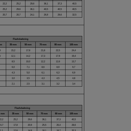
22,2
25,2
29,6
36,1
37,3
40,5
25,2
29,6
36,1
40,5
40,5
40,5
20,7
20,7
24,1
26,9
29,6
32,5
Flashdækning
mm
35 mm
50 mm
70 mm
80 mm
105 mm
4
15,2
17,8
21,8
22,5
24,4
6
12,1
14,2
17,3
17,9
19,4
5
8,5
10,0
12,2
12,6
13,7
3
6,0
7,1
8,6
8,9
9,7
8
4,3
5,0
6,1
6,3
6,9
7
3,0
3,5
4,3
4,5
4,8
9
2,1
2,5
3,1
3,2
3,4
Flashdækning
8 mm
35 mm
50 mm
70 mm
80 mm
105 mm
22,2
25,2
29,6
36,1
37,3
40,5
15,7
17,8
20,9
25,5
26,4
28,6
11,1
12,6
14,8
18,1
18,7
20,3