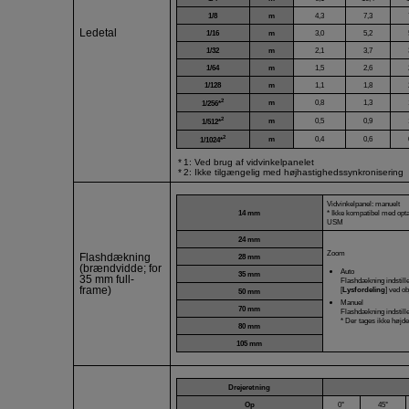
1/8
m
4,3
7,3
Ledetal
1/16
m
3,0
5,2
1/32
m
2,1
3,7
1/64
m
1,5
2,6
1/128
m
1,1
1,8
2
m
0,8
1,3
1/256*
2
m
0,5
0,9
1/512*
2
m
0,4
0,6
1/1024*
1: Ved brug af vidvinkelpanelet
2: Ikke tilgængelig med højhastighedssynkronisering
Vidvinkelpanel: manuelt
14 mm
* Ikke kompatibel med op
USM
24 mm
Zoom
Flashdækning
28 mm
(brændvidde; for
Auto
35 mm
35 mm full-
Flashdækning indstille
frame)
[
Lysfordeling
] ved o
50 mm
Manuel
70 mm
Flashdækning indstill
* Der tages ikke højde 
80 mm
105 mm
Drejeretning
Op
0°
45°