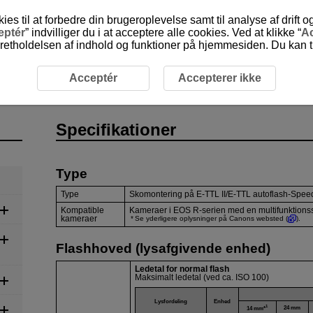
 til at forbedre din brugeroplevelse samt til analyse af drift 
eptér
” indvilliger du i at acceptere alle cookies. Ved at klikke “
Ac
etholdelsen af indhold og funktioner på hjemmesiden. Du kan til
ifikationer
Acceptér
Accepterer ikke
Specifikationer
Type
Type
Skomontering på
E-TTL II
/
E-TTL
autoflash-Speed
Kompatible
Kameraer i EOS R-serien med en multifunktions
kameraer
Se yderligere oplysninger på Canons websted (
).
Flashhoved (lysafgivende enhed)
Ledetal for normal flash
Maksimalt ledetal (ved ca. ISO 100)
Lysfordeling
Enhed
1
24 mm
14 mm*