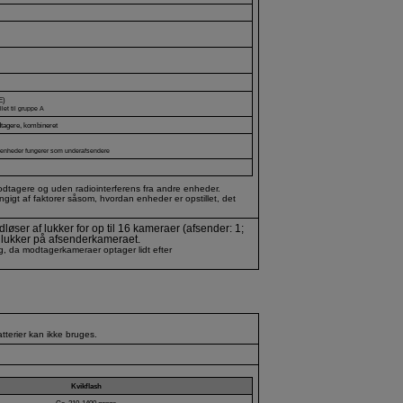
E)
let til gruppe A
dtagere, kombineret
 enheder fungerer som underafsendere
dtagere og uden radiointerferens fra andre enheder.
igt af faktorer såsom, hvordan enheder er opstillet, det
øser af lukker for op til 16 kameraer (afsender: 1;
lukker på afsenderkameraet.
g, da modtagerkameraer optager lidt efter
tterier kan ikke bruges.
Kvikflash