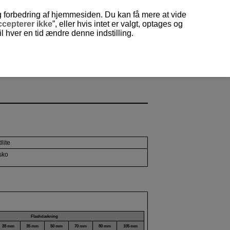
og forbedring af hjemmesiden. Du kan få mere at vide
cepterer ikke
”, eller hvis intet er valgt, optages og
 hver en tid ændre denne indstilling.
lite
sko
Flashdækning
28 mm
35 mm
50 mm
70 mm
80 mm
105 mm