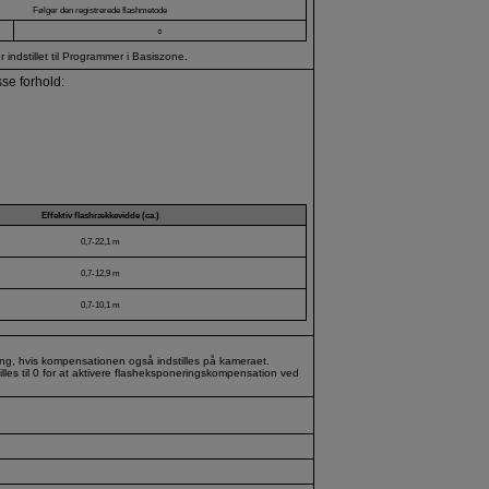
Følger den registrerede flashmetode
○
indstillet til Programmer i Basiszone.
se forhold:
Effektiv flashrækkevidde (ca.)
0,7-22,1 m
0,7-12,9 m
0,7-10,1 m
ng, hvis kompensationen også indstilles på kameraet.
les til 0 for at aktivere flasheksponeringskompensation ved