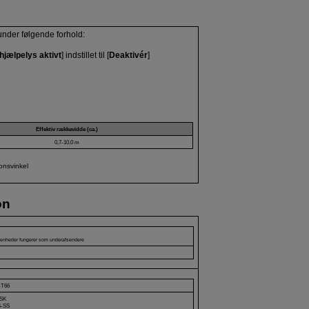
nder følgende forhold:
hjælpelys aktivt
] indstillet til [
Deaktivér
]
Effektiv rækkevidde (ca.)
0,7-10,0 m
onsvinkel
on
 enheder fungerer som underafsendere
-T66
PSK
S-SS