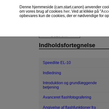
Denne hjemmeside (cam.start.canon) anvender cookies
om vores brug af cookies
her
. Ved at klikke på ”
Acc
opbevares kun de cookies, der er nødvendige for opr
Speedlite EL-10
Reference
Spec
D328-047
Indholdsfortegnelse
Speedlite EL-10
Indledning
Introduktion og grundlæggende
betjening
Avanceret flashfotografering
Angivelse af flashfunktioner fra