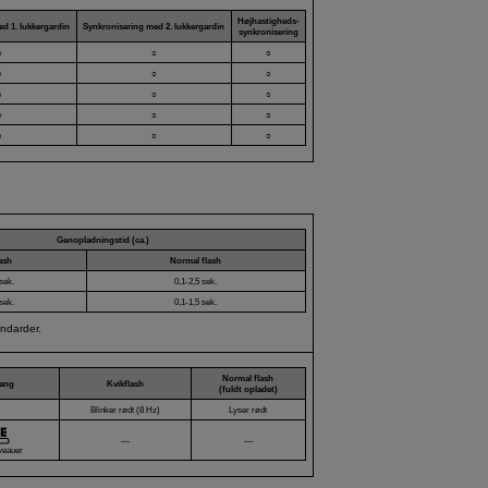
Højhastigheds-
d 1. lukkergardin
Synkronisering med 2. lukkergardin
synkronisering
○
○
○
○
○
○
○
○
○
○
○
○
○
○
○
Genopladningstid (ca.)
ash
Normal flash
 sek.
0,1-2,5 sek.
 sek.
0,1-1,5 sek.
andarder.
Normal flash
gang
Kvikflash
(fuldt opladet)
Blinker rødt (8 Hz)
Lyser rødt
―
―
veauer