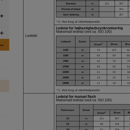
Standard
m
12,1
20,7
Prioritet af ledetal
m
24,1
Jævn dækning
m
20,7
1: Ved brug af vidvinkelpanelet
Ledetal for højhastighedssynkronisering
Maksimalt ledetal (ved ca. ISO 100)
Ledetal
Lukkertid
Enhed
1
24 mm
28 
14 mm*
1/125
m
7,5
12,5
13,
1/250
m
6,0
9,9
10,
1/500
m
4,2
7,0
7,
1/1000
m
3,0
5,0
5,
1/2000
m
2,1
3,5
3,
1/4000
m
1,5
2,5
2,
1/8000
m
1,1
1,8
1,
1: Ved brug af vidvinkelpanelet
Ledetal for manuel flash
Maksimalt ledetal (ved ca. ISO 100)
Flashoutput
Enhed
1
24 mm
2
14 mm*
1/1
m
12,1
20,7
1/2
m
8,6
14,6
1/4
m
6,1
10,4