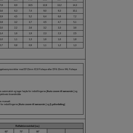
7,8
8,9
10,5
12,8
13,2
14,3
5,6
6,3
7,4
9,0
9,3
10,1
3,9
4,5
5,2
6,4
6,6
7,2
2,8
3,2
3,7
4,5
4,7
5,1
2,0
2,2
2,6
3,2
3,3
3,6
1,4
1,6
1,9
2,3
2,3
2,5
1,0
1,1
1,3
1,6
1,6
1,8
0,7
0,8
0,9
1,1
1,2
1,3
tagelsessynsvinkler med EF15mm f/2.8 Fisheye eller EF8-15mm f/4L Fisheye
s automatisk og tager højde for indstillingerne [
Auto zoom til sensorstr.
] og
bjektivets brændvidde
es manuelt
for indstillingerne [
Auto zoom til sensorstr.
] og [
Lysfordeling
]
Reflektionsvinkel (ca.)
60°
75°
90°