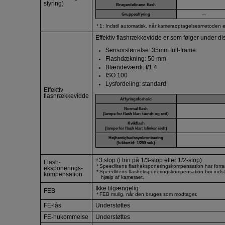
styring)
Brugerdefineret flash
Gruppeaffyring
―
1: Indstil automatisk, når kameraoptagelsesmetoden er 
Effektiv flashrækkevidde er som følger under dis
Sensorstørrelse: 35mm full-frame
Flashdækning: 50 mm
Blændeværdi: f/1.4
ISO 100
Lysfordeling: standard
Effektiv
flashrækkevidde
Affyringsforhold
Normal flash
(lampe for flash klar: tændt og rød)
Kvikflash
(lampe for flash klar: blinker rødt)
Højhastighedssynkronisering
(lukkertid: 1/250 sek.)
±3 stop (i trin på 1/3-stop eller 1/2-stop)
Flash-
Speedlitens flasheksponeringskompensation har forra
eksponerings-
Speedlitens flasheksponeringskompensation bør indstil
kompensation
hjælp af kameraet.
Ikke tilgængelig
FEB
FEB mulig, når den bruges som modtager.
FE-lås
Understøttes
FE-hukommelse
Understøttes