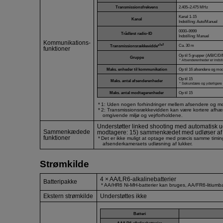
Transmissionsfrekvens
2.405–2.475 MHz
Kanal 1-15
Kanal
Indstilling: Auto/Manuel
0000–9999
Trådløst radio-ID
Indstilling: Manuel
Kommunikations-
1
2
Ca. 30 m
Transmissionsrækkevidde*
*
funktioner
Op til 5 grupper (A/B/C/D/
Gruppe
Afsenderenheder er indstil
Maks. enheder til kommunikation
Op til 16 afsendere og mo
Op til 15
Maks. antal afsenderenheder
Sekundære og yderligere
Maks. antal modtagerenheder
Op til 15
1: Uden nogen forhindringer mellem afsendere og mo
2: Transmissionsrækkevidden kan være kortere afhæng
omgivende miljø og vejrforholdene.
Understøtter linked shooting med automatisk udl
Sammenkædede
modtagere: 15) sammenkædet med udløser af 
funktioner
Det er ikke muligt at optage med præcis samme timin
afsenderkameraets udløsning af lukker.
Strømkilde
4 × AA/LR6-alkalinebatterier
Batteripakke
AA/HR6 Ni-MH-batterier kan bruges, AA/FR6-litiumba
Ekstern strømkilde
Understøttes ikke
Batteri