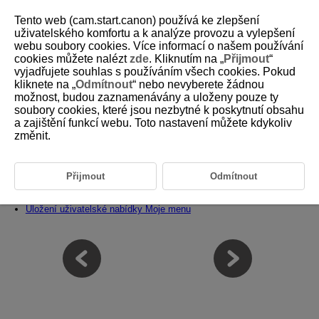
Tento web (cam.start.canon) používá ke zlepšení
uživatelského komfortu a k analýze provozu a vylepšení
webu soubory cookies. Více informací o našem používání
cookies můžete nalézt
zde
. Kliknutím na „
Přijmout
“
D388-234
vyjadřujete souhlas s používáním všech cookies. Pokud
kliknete na „
Odmítnout
“ nebo nevyberete žádnou
Uživatelské funkce / Moje menu
možnost, budou zaznamenávány a uloženy pouze ty
soubory cookies, které jsou nezbytné k poskytnutí obsahu
a zajištění funkcí webu. Toto nastavení můžete kdykoliv
Funkce fotoaparátu si můžete podrobně nastavit tak, aby vyhovovaly
vaším preferencím při fotografování. Položky nabídky a uživatelské
změnit.
funkce, které často měníte, můžete také přidat do záložek Moje Menu.
Nabídky na kartě: Uživatelské funkce
Přijmout
Odmítnout
Položky nastavení uživatelských funkcí
Nabídky na kartě: Moje menu
Uložení uživatelské nabídky Moje menu