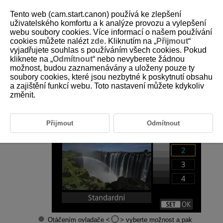
Tento web (cam.start.canon) používá ke zlepšení
uživatelského komfortu a k analýze provozu a vylepšení
webu soubory cookies. Více informací o našem používání
cookies můžete nalézt
zde
. Kliknutím na „
Přijmout
“
D388-218
vyjadřujete souhlas s používáním všech cookies. Pokud
kliknete na „
Odmítnout
“ nebo nevyberete žádnou
Barevný odstín obrazovky
možnost, budou zaznamenávány a uloženy pouze ty
soubory cookies, které jsou nezbytné k poskytnutí obsahu
a zajištění funkcí webu. Toto nastavení můžete kdykoliv
Vyberte [
:
Barevný tón obraz.
] (
).
změnit.
Upravte nastavení.
Přijmout
Odmítnout
Otáčením ovladače
vyberte možnost a pak