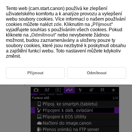
Tento web (cam.start.canon) používá ke zlepšení
uživatelského komfortu a k analýze provozu a vylepšení
webu soubory cookies. Více informací o našem používání
cookies můžete nalézt
zde
. Kliknutím na „
Přijmout
“
D388-194
vyjadřujete souhlas s používáním všech cookies. Pokud
kliknete na „
Odmítnout
“ nebo nevyberete žádnou
Opětovné připojení pomocí sítě
možnost, budou zaznamenávány a uloženy pouze ty
Wi-Fi
/Bluetooth
soubory cookies, které jsou nezbytné k poskytnutí obsahu
a zajištění funkcí webu. Toto nastavení můžete kdykoliv
změnit.
Nastavení připojení pro zařízení, která jste připojili přes
Wi-Fi
nebo
Bluetooth, se na fotoaparátu zachovají. Tato nastavení můžete použít
k opětovnému připojení ke stejnému zařízení.
Přijmout
Odmítnout
Vyberte možnost.