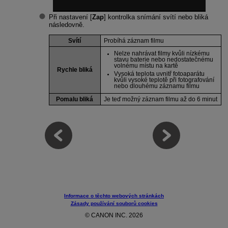
Při nastavení [
Zap
] kontrolka snímání svítí nebo bliká
následovně.
Svítí
Probíhá záznam filmu
Nelze nahrávat filmy kvůli nízkému
stavu baterie nebo nedostatečnému
volnému místu na kartě
Rychle bliká
Vysoká teplota uvnitř fotoaparátu
kvůli vysoké teplotě při fotografování
nebo dlouhému záznamu filmu
Pomalu bliká
Je teď možný záznam filmu až do 6 minut
Informace o těchto webových stránkách
Zásady používání souborů cookies
© CANON INC. 2026