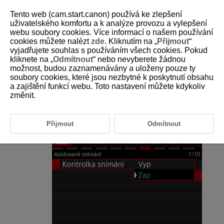
Tento web (cam.start.canon) používá ke zlepšení
uživatelského komfortu a k analýze provozu a vylepšení
webu soubory cookies. Více informací o našem používání
cookies můžete nalézt
zde
. Kliknutím na „
Přijmout
“
D388-100
vyjadřujete souhlas s používáním všech cookies. Pokud
kliknete na „
Odmítnout
“ nebo nevyberete žádnou
Kontrolka snímání
možnost, budou zaznamenávány a uloženy pouze ty
soubory cookies, které jsou nezbytné k poskytnutí obsahu
a zajištění funkcí webu. Toto nastavení můžete kdykoliv
Svítící nebo blikající kontrolka snímání indikuje stav fotoaparátu.
změnit.
Vyberte [
:
Kontrolka snímání
] (
).
Přijmout
Odmítnout
Vyberte možnost.