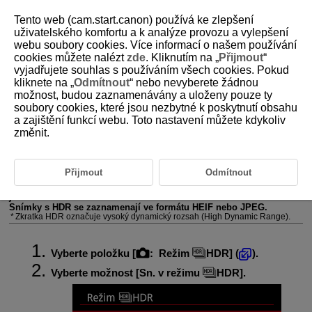
Tento web (cam.start.canon) používá ke zlepšení
uživatelského komfortu a k analýze provozu a vylepšení
webu soubory cookies. Více informací o našem používání
cookies můžete nalézt
zde
. Kliknutím na „
Přijmout
“
D388-083
vyjadřujete souhlas s používáním všech cookies. Pokud
kliknete na „
Odmítnout
“ nebo nevyberete žádnou
Režim HDR
možnost, budou zaznamenávány a uloženy pouze ty
soubory cookies, které jsou nezbytné k poskytnutí obsahu
a zajištění funkcí webu. Toto nastavení můžete kdykoliv
Nastavení [
Režim
HDR
]
změnit.
Můžete pořizovat snímky s vysokým dynamickým rozsahem, které
zachovávají detaily ve světlech a stínech vysoce kontrastních scén.
Pro lepší gradace v tmavých částech snímku vytváří režim snímání
Přijmout
Odmítnout
HDR snímek, který kompenzuje ztrátu detailů v těchto oblastech
sloučením více snímků pořízených v širokém rozsahu expozic na
jeden snímek.
Snímky s HDR se zaznamenají ve formátu HEIF nebo JPEG.
Zkratka HDR označuje vysoký dynamický rozsah (High Dynamic Range).
Vyberte položku [
:
Režim
HDR
] (
).
Vyberte možnost [
Sn. v režimu
HDR
].