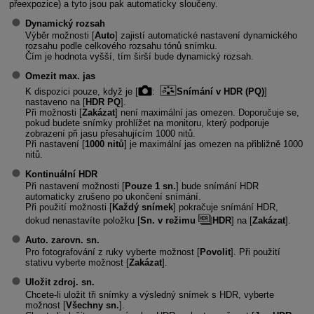
přeexpozice) a tyto jsou pak automaticky sloučeny.
Dynamický rozsah
Výběr možnosti [
Auto
] zajistí automatické nastavení dynamického
rozsahu podle celkového rozsahu tónů snímku.
Čím je hodnota vyšší, tím širší bude dynamický rozsah.
Omezit max. jas
K dispozici pouze, když je [
:
Snímání v HDR (PQ)
]
nastaveno na [
HDR PQ
].
Při možnosti [
Zakázat
] není maximální jas omezen. Doporučuje se,
pokud budete snímky prohlížet na monitoru, který podporuje
zobrazení při jasu přesahujícím 1000 nitů.
Při nastavení [
1000 nitů
] je maximální jas omezen na přibližně 1000
nitů.
Kontinuální HDR
Při nastavení možnosti [
Pouze 1 sn.
] bude snímání HDR
automaticky zrušeno po ukončení snímání.
Při použití možnosti [
Každý snímek
] pokračuje snímání HDR,
dokud nenastavíte položku [
Sn. v režimu
HDR
] na [
Zakázat
].
Auto. zarovn. sn.
Pro fotografování z ruky vyberte možnost [
Povolit
]. Při použití
stativu vyberte možnost [
Zakázat
].
Uložit zdroj. sn.
Chcete-li uložit tři snímky a výsledný snímek s HDR, vyberte
možnost [
Všechny sn.
].