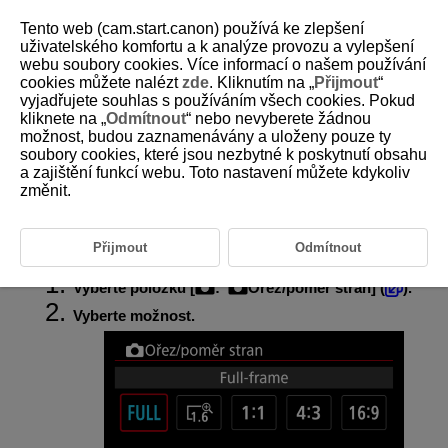
Tento web (cam.start.canon) používá ke zlepšení
uživatelského komfortu a k analýze provozu a vylepšení
webu soubory cookies. Více informací o našem používání
cookies můžete nalézt
zde
. Kliknutím na „
Přijmout
“
D388-065
vyjadřujete souhlas s používáním všech cookies. Pokud
kliknete na „
Odmítnout
“ nebo nevyberete žádnou
Ořez / poměr stran fotografie
možnost, budou zaznamenávány a uloženy pouze ty
soubory cookies, které jsou nezbytné k poskytnutí obsahu
a zajištění funkcí webu. Toto nastavení můžete kdykoliv
Používáte-li objektiv typu RF nebo EF, můžete před fotografováním
změnit poměr stran. Pomocí možnosti [
1,6x (ořez)
] můžete fotografovat
změnit.
jako při použití teleobjektivu, protože tato možnost zvětší střed snímku
(oblast odpovídající velikosti APS-C).
U objektivů
RF-S
/
EF-S
se automaticky nastaví [
1,6x (ořez)
].
Přijmout
Odmítnout
Vyberte položku [
:
Ořez/poměr stran
] (
).
Vyberte možnost.