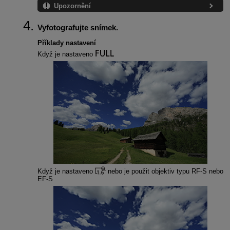
Upozornění
Vyfotografujte snímek.
Příklady nastavení
Když je nastaveno
Když je nastaveno
nebo je použit objektiv typu
RF-S
nebo
EF-S