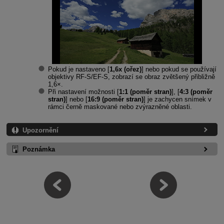
Pokud je nastaveno [
1,6x (ořez)
] nebo pokud se používají
objektivy
RF-S
/
EF-S
, zobrazí se obraz zvětšený přibližně
1,6×.
Při nastavení možnosti [
1:1 (poměr stran)
], [
4:3 (poměr
stran)
] nebo [
16:9 (poměr stran)
] je zachycen snímek v
rámci černě maskované nebo zvýrazněné oblasti.
Upozornění
Poznámka