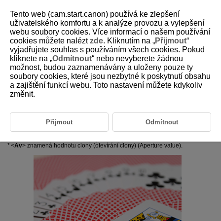
Tento web (cam.start.canon) používá ke zlepšení
uživatelského komfortu a k analýze provozu a vylepšení
webu soubory cookies. Více informací o našem používání
cookies můžete nalézt
zde
. Kliknutím na „
Přijmout
“
D388-053
vyjadřujete souhlas s používáním všech cookies. Pokud
kliknete na „
Odmítnout
“ nebo nevyberete žádnou
Av: Priorita clony AE
možnost, budou zaznamenávány a uloženy pouze ty
soubory cookies, které jsou nezbytné k poskytnutí obsahu
a zajištění funkcí webu. Toto nastavení můžete kdykoliv
Náhled hloubky ostrosti (DOF)
změnit.
V tomto režimu nastavujete požadovanou hodnotu clony a fotoaparát
automaticky nastaví rychlost závěrky, aby byla zajištěna standardní
expozice odpovídající jasu objektu. Vyšší clonové číslo (menší otvor
Přijmout
Odmítnout
clony) způsobí rozšíření hloubky ostrosti záběru blíže do popředí i dále
do pozadí. Naproti tomu při nižším clonovém čísle (větším otvoru clony)
se hloubka ostrosti záběru v popředí i v pozadí zmenší.
Av
znamená hodnotu clony (otevírání clony) (Aperture value).