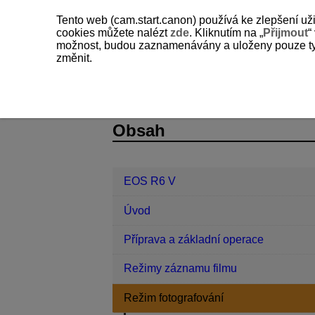
Tento web (cam.start.canon) používá ke zlepšení už
cookies můžete nalézt
zde
. Kliknutím na „
Přijmout
“
možnost, budou zaznamenávány a uloženy pouze ty so
změnit.
EOS R6 V
Režim fotografování
D388-052
Obsah
EOS R6 V
Úvod
Příprava a základní operace
Režimy záznamu filmu
Režim fotografování