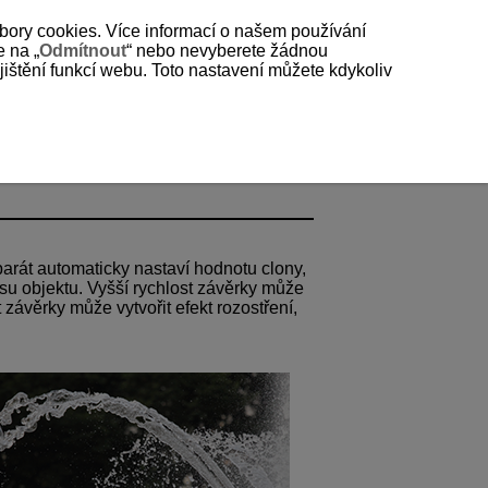
bory cookies. Více informací o našem používání
e na „
Odmítnout
“ nebo nevyberete žádnou
štění funkcí webu. Toto nastavení můžete kdykoliv
parát automaticky nastaví hodnotu clony,
asu objektu. Vyšší rychlost závěrky může
t závěrky může vytvořit efekt rozostření,