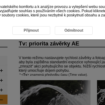
ivatelského komfortu a k analýze provozu a vylepšení webu sou
 vyjadřujete souhlas s používáním všech cookies. Pokud kliknet
ubory cookies, které jsou nezbytné k poskytnutí obsahu a zaji
Tv: Priorita závěrky AE
Přijmout
Odmítnout
Tv: priorita závěrky AE
V tomto režimu nastavujete rychlost závěrky a fotoa
aby byla zajištěna standardní expozice vyhovující j
„zmrazit“ akci pohybujícího se objektu. Nižší rychlos
který umocňuje dojem pohybu.
Tv
znamená předvolbu času (Time value).