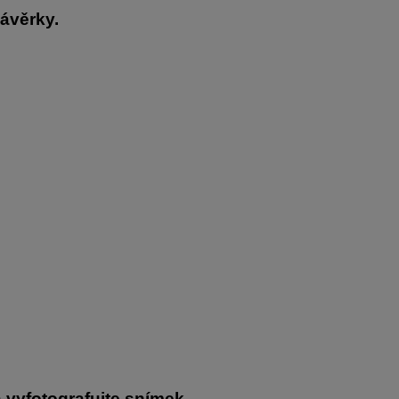
ávěrky.
 vyfotografujte snímek.