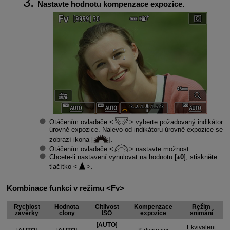
Nastavte hodnotu kompenzace expozice.
Otáčením ovladače
vyberte požadovaný indikátor
úrovně expozice. Nalevo od indikátoru úrovně expozice se
zobrazí ikona [
].
Otáčením ovladače
nastavte možnost.
Chcete-li nastavení vynulovat na hodnotu [
±0
], stiskněte
tlačítko
.
Kombinace funkcí v režimu
Fv
Rychlost
Hodnota
Citlivost
Kompenzace
Režim
závěrky
clony
ISO
expozice
snímání
[
AUTO
]
Ekvivalent