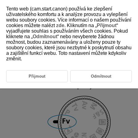
Tento web (cam.start.canon) používá ke zlepšení
uživatelského komfortu a k analýze provozu a vylepšení
webu soubory cookies. Více informací o našem používání
cookies můžete nalézt
zde
. Kliknutím na „
Přijmout
“
D388-050
vyjadřujete souhlas s používáním všech cookies. Pokud
kliknete na „
Odmítnout
“ nebo nevyberete žádnou
Fv: Flexibilní priorita AE
možnost, budou zaznamenávány a uloženy pouze ty
soubory cookies, které jsou nezbytné k poskytnutí obsahu
a zajištění funkcí webu. Toto nastavení můžete kdykoliv
Umožňuje automatické či ruční nastavení rychlosti závěrky, hodnoty
clony a citlivosti ISO. Ekvivalentní fotografování v režimu
P
,
Tv
,
změnit.
Av
nebo
M
, aniž byste je museli přepínat.
Fv
znamená flexibilní hodnotu (Flexible value).
Zkratka AE označuje automatickou expozici (Auto Exposure).
Přijmout
Odmítnout
Přesuňte volič režimů do polohy
Fv
.