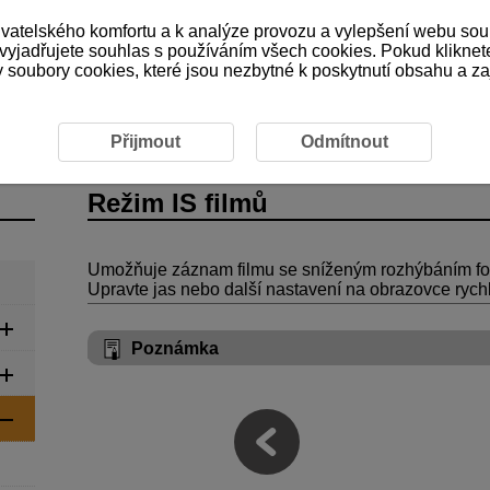
ivatelského komfortu a k analýze provozu a vylepšení webu sou
 vyjadřujete souhlas s používáním všech cookies. Pokud kliknet
ubory cookies, které jsou nezbytné k poskytnutí obsahu a zaji
SCN: Záznam v režimu Speciální scéna
Režim IS filmů
Přijmout
Odmítnout
Režim IS filmů
Umožňuje záznam filmu se sníženým rozhýbáním fo
Upravte jas nebo další nastavení na obrazovce rych
Poznámka