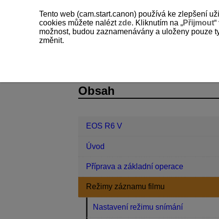
Tento web (cam.start.canon) používá ke zlepšení už
cookies můžete nalézt
zde
. Kliknutím na „
Přijmout
“
možnost, budou zaznamenávány a uloženy pouze ty so
změnit.
EOS R6 V
Režimy záznamu filmu
D388-034
Obsah
EOS R6 V
Úvod
Příprava a základní operace
Režimy záznamu filmu
Nastavení režimu snímání