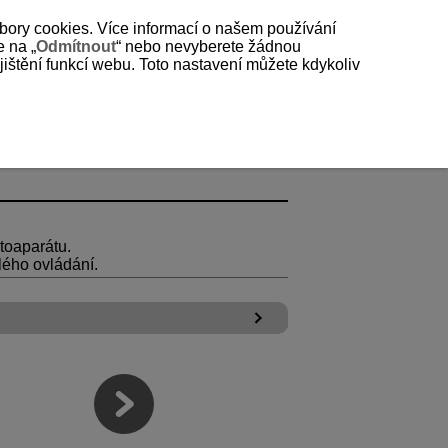
bory cookies. Více informací o našem používání
e na „
Odmítnout
“ nebo nevyberete žádnou
štění funkcí webu. Toto nastavení můžete kdykoliv
toaparátu.
lého ovládání.