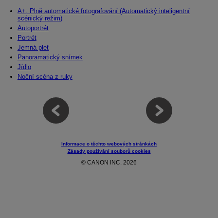
A+: Plně automatické fotografování (Automatický inteligentní
scénický režim)
Autoportrét
Portrét
Jemná pleť
Panoramatický snímek
Jídlo
Noční scéna z ruky
Informace o těchto webových stránkách
Zásady používání souborů cookies
© CANON INC. 2026