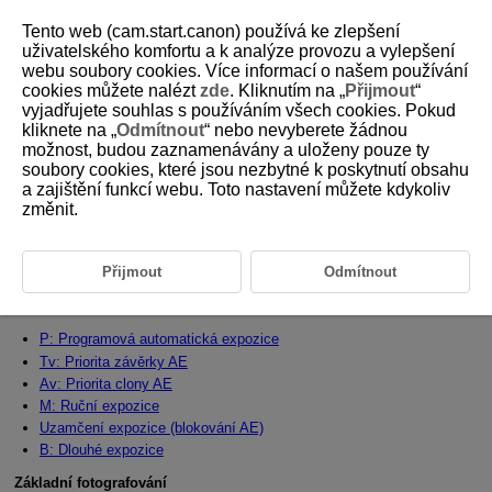
Tento web (cam.start.canon) používá ke zlepšení
uživatelského komfortu a k analýze provozu a vylepšení
webu soubory cookies. Více informací o našem používání
cookies můžete nalézt
zde
. Kliknutím na „
Přijmout
“
D375-039
vyjadřujete souhlas s používáním všech cookies. Pokud
kliknete na „
Odmítnout
“ nebo nevyberete žádnou
Režim fotografování
možnost, budou zaznamenávány a uloženy pouze ty
soubory cookies, které jsou nezbytné k poskytnutí obsahu
a zajištění funkcí webu. Toto nastavení můžete kdykoliv
V této kapitole je popsáno, jak používat Režim fotografování na voliči
režimů.
změnit.
V základních režimech stačí upravit kompozici a stisknout tlačítko
spouště. Všechny funkce se nastaví automaticky.
Přijmout
Odmítnout
Nastavení režimu snímání
Pokročilé fotografování
P: Programová automatická expozice
Tv: Priorita závěrky AE
Av: Priorita clony AE
M: Ruční expozice
Uzamčení expozice (blokování AE)
B: Dlouhé expozice
Základní fotografování