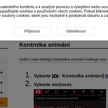
ivatelského komfortu a k analýze provozu a vylepšení webu sou
 vyjadřujete souhlas s používáním všech cookies. Pokud kliknet
ubory cookies, které jsou nezbytné k poskytnutí obsahu a zaji
nam filmů
Záznam filmu
Kontrolka snímání
Přijmout
Odmítnout
Kontrolka snímání
Svítící nebo blikající kontrolka snímání indikuje stav
Vyberte [
:
Kontrolka snímání
] (
Vyberte možnost.