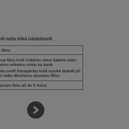
vítí nebo bliká následovně.
 filmu
vat filmy kvůli nízkému stavu baterie nebo
nému volnému místu na kartě
ta uvnitř fotoaparátu kvůli vysoké teplotě při
ní nebo dlouhému záznamu filmu
znam filmu až do 6 minut