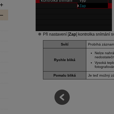
Při nastavení [
Zap
] kontrolka snímání s
Svítí
Probíhá záznam
Nelze nahrá
nedostateč
Rychle bliká
Vysoká teplo
fotografová
Pomalu bliká
Je teď možný zá