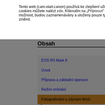
Tento web (cam.start.canon) používá ke zlepšení už
cookies můžete nalézt
zde
. Kliknutím na „
Přijmout
“
možnost, budou zaznamenávány a uloženy pouze ty so
změnit.
EOS R5 Mark II
Fotografování a záz
D305-108
Obsah
EOS R5 Mark II
Úvod
Příprava a základní operace
Režim snímání
Fotografování a záznam filmů