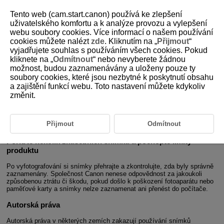
Tento web (cam.start.canon) používá ke zlepšení
uživatelského komfortu a k analýze provozu a vylepšení
webu soubory cookies. Více informací o našem používání
cookies můžete nalézt
zde
. Kliknutím na „
Přijmout
“
D305-002
vyjadřujete souhlas s používáním všech cookies. Pokud
kliknete na „
Odmítnout
“ nebo nevyberete žádnou
Úvod
možnost, budou zaznamenávány a uloženy pouze ty
soubory cookies, které jsou nezbytné k poskytnutí obsahu
a zajištění funkcí webu. Toto nastavení můžete kdykoliv
Než začnete fotografovat, přečtěte si následující
změnit.
Chcete-li předejít problémům se snímáním a nehodám, přečtěte si
nejprve části
Bezpečnostní pokyny
a
Pokyny k zacházení
. Také si
přečtěte pozorně tuto Rozšířenou uživatelskou příručku a ujistěte se
Přijmout
Odmítnout
o správném používání fotoaparátu.
Pořiďte několik zkušebních snímků a pochopte limity
produktu
Po vyfotografování si snímky přehrajte a zkontrolujte, zda byly správně
zaznamenány. Společnost Canon nenese odpovědnost za jakoukoli
způsobenou ztrátu či škodu, pokud došlo k poškození fotoaparátu nebo
paměťové karty a snímky nelze zaznamenat ani přenést do počítače.
Autorská práva
Autorská práva v některých zemích zakazují používání snímků