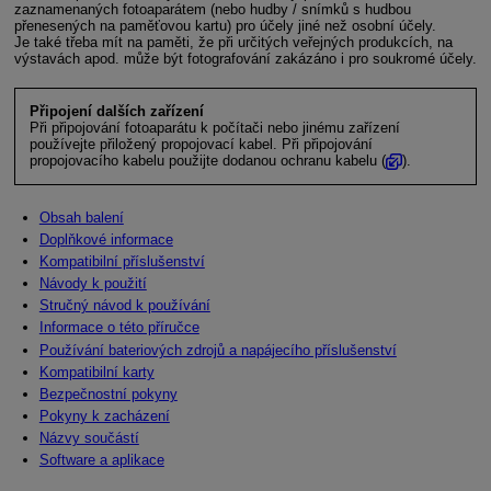
zaznamenaných fotoaparátem (nebo hudby / snímků s hudbou
přenesených na paměťovou kartu) pro účely jiné než osobní účely.
Je také třeba mít na paměti, že při určitých veřejných produkcích, na
výstavách apod. může být fotografování zakázáno i pro soukromé účely.
Připojení dalších zařízení
Při připojování fotoaparátu k počítači nebo jinému zařízení
používejte přiložený propojovací kabel. Při připojování
propojovacího kabelu použijte dodanou ochranu kabelu (
).
Obsah balení
Doplňkové informace
Kompatibilní příslušenství
Návody k použití
Stručný návod k používání
Informace o této příručce
Používání bateriových zdrojů a napájecího příslušenství
Kompatibilní karty
Bezpečnostní pokyny
Pokyny k zacházení
Názvy součástí
Software a aplikace