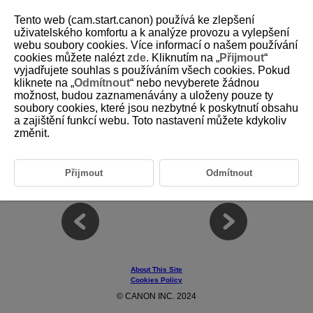
Tento web (cam.start.canon) používá ke zlepšení
uživatelského komfortu a k analýze provozu a vylepšení
webu soubory cookies. Více informací o našem používání
7 Register/Recall AF-related Settings Save
cookies můžete nalézt
zde
. Kliknutím na „
Přijmout
“
to/Load From Card
vyjadřujete souhlas s používáním všech cookies. Pokud
kliknete na „
Odmítnout
“ nebo nevyberete žádnou
možnost, budou zaznamenávány a uloženy pouze ty
This chapter covers the [Register/Recall AF-related Settings] function,
soubory cookies, které jsou nezbytné k poskytnutí obsahu
which can batch register and recall various AF-related settings currently
a zajištění funkcí webu. Toto nastavení můžete kdykoliv
set on the camera as well as save setting files to and read setting files
změnit.
from a card.
7-1 Function Overview
Přijmout
Odmítnout
7-2 Usage Examples
About This Site
Cookies Policy
© CANON INC. 2024