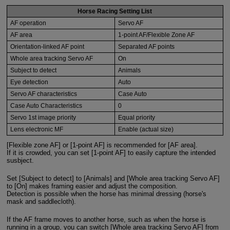
Horse Racing Setting List
AF operation
Servo AF
AF area
1-point AF/Flexible Zone AF
Orientation-linked AF point
Separated AF points
Whole area tracking Servo AF
On
Subject to detect
Animals
Eye detection
Auto
Servo AF characteristics
Case Auto
Case Auto Characteristics
0
Servo 1st image priority
Equal priority
Lens electronic MF
Enable (actual size)
[Flexible zone AF] or [1-point AF] is recommended for [AF area].
If it is crowded, you can set [1-point AF] to easily capture the intended
susbject.
Set [Subject to detect] to [Animals] and [Whole area tracking Servo AF]
to [On] makes framing easier and adjust the composition.
Detection is possible when the horse has minimal dressing (horse's
mask and saddlecloth).
If the AF frame moves to another horse, such as when the horse is
running in a group, you can switch [Whole area tracking Servo AF] from