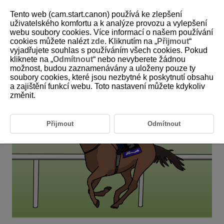
Tento web (cam.start.canon) používá ke zlepšení
uživatelského komfortu a k analýze provozu a vylepšení
webu soubory cookies. Více informací o našem používání
6-24 Horse Racing
cookies můžete nalézt
zde
. Kliknutím na „
Přijmout
“
vyjadřujete souhlas s používáním všech cookies. Pokud
kliknete na „
Odmítnout
“ nebo nevyberete žádnou
This setting is perfect for photographing a specific horse in horse
možnost, budou zaznamenávány a uloženy pouze ty
racing.
soubory cookies, které jsou nezbytné k poskytnutí obsahu
a zajištění funkcí webu. Toto nastavení můžete kdykoliv
změnit.
Přijmout
Odmítnout