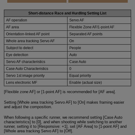
Short-distance Race and Hurdling Setting List
AF operation
Servo AF
AF area
Flexible Zone AF/1-point AF
Orientation-linked AF point
Separated AF points
Whole area tracking Servo AF
On
Subject to detect
People
Eye detection
Auto
Servo AF characteristics
Case Auto
Case Auto Characteristics
0
Servo 1st image priority
Equal priority
Lens electronic MF
Enable (actual size)
[Flexible zone AF] or [1-point AF] is recommended for [AF area].
Setting [Whole area tracking Servo AF] to [On] makes framing easier
and adjust the composition.
When following a specific runner, we recommend setting [Case Auto
characteristics] to [0], and when shooting while switching to another
runner, setting it to [Responsive: +1], set [AF Area] to [1-point AF] and
[Whole area tracking Servo AF] to [Off].