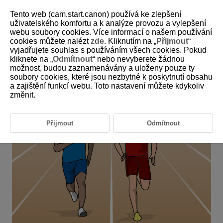
Tento web (cam.start.canon) používá ke zlepšení
uživatelského komfortu a k analýze provozu a vylepšení
webu soubory cookies. Více informací o našem používání
6-8 Track and Field: Short-Distance Races,
cookies můžete nalézt
zde
. Kliknutím na „
Přijmout
“
Hurdling or other track events
vyjadřujete souhlas s používáním všech cookies. Pokud
kliknete na „
Odmítnout
“ nebo nevyberete žádnou
možnost, budou zaznamenávány a uloženy pouze ty
This setting is perfect for capturing specific runners in short-
soubory cookies, které jsou nezbytné k poskytnutí obsahu
distance races and hurdling.
a zajištění funkcí webu. Toto nastavení můžete kdykoliv
změnit.
Přijmout
Odmítnout