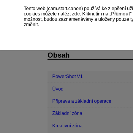
Tento web (cam.start.canon) používá ke zlepšení už
cookies můžete nalézt
zde
. Kliknutím na „
Přijmout
“
možnost, budou zaznamenávány a uloženy pouze ty so
změnit.
PowerShot V1
Komunikační funkce
D292-146
Obsah
PowerShot V1
Úvod
Příprava a základní operace
Základní zóna
Kreativní zóna