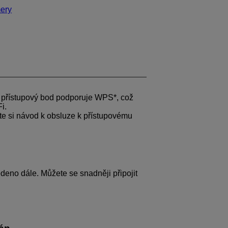
mery
da přístupový bod podporuje WPS*, což
Fi
.
jte si návod k obsluze k přístupovému
edeno dále. Můžete se snadněji připojit