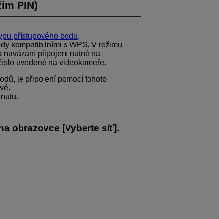
žim PIN)
typu přístupového bodu
.
ody kompatibilními s WPS. V režimu
o navázání připojení nutné na
 číslo uvedené na videokameře.
 bodů, je připojení pomocí tohoto
ivé.
inutu.
 na obrazovce [
Vyberte síť
].