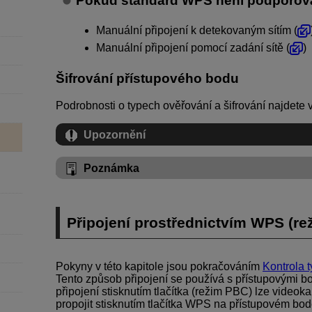
Pokud standard WPS není podporov
Manuální připojení k detekovaným sítím (
Manuální připojení pomocí zadání sítě (
)
Šifrování přístupového bodu
Podrobnosti o typech ověřování a šifrování najdete 
Upozornění
Poznámka
Připojení prostřednictvím WPS (r
Pokyny v této kapitole jsou pokračováním
Kontrola 
Tento způsob připojení se používá s přístupovými b
připojení stisknutím tlačítka (režim PBC) lze video
propojit stisknutím tlačítka WPS na přístupovém bod