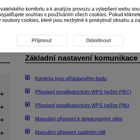
ivatelského komfortu a k analýze provozu a vylepšení webu sou
 vyjadřujete souhlas s používáním všech cookies. Pokud kliknet
ubory cookies, které jsou nezbytné k poskytnutí obsahu a zaji
Základní nastavení komunikace
Přijmout
Odmítnout
Základní nastavení komunikace
Kontrola typu přístupového bodu
Připojení prostřednictvím WPS (režim PBC)
Připojení prostřednictvím WPS (režim PIN)
Manuální připojení k detekovaným sítím
Manuální připojení zadáním sítě