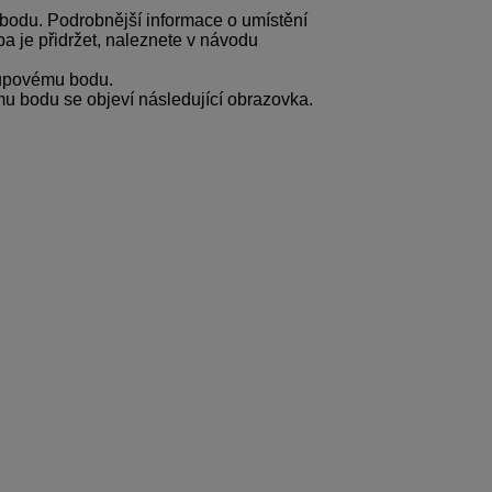
 bodu. Podrobnější informace o umístění
eba je přidržet, naleznete v návodu
stupovému bodu.
u bodu se objeví následující obrazovka.