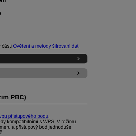
án
)
v části
Ověření a metody šifrování dat
.
ežim PBC)
typu přístupového bodu
.
ody kompatibilními s WPS. V režimu
kameru a přístupový bod jednoduše
ě.