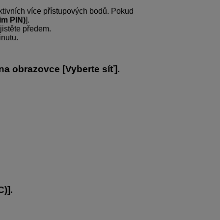
aktivních více přístupových bodů. Pokud
im PIN)
].
jistěte předem.
inutu.
 na obrazovce [
Vyberte síť
].
C)
].