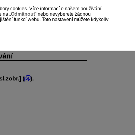
bory cookies. Více informací o našem používání
e na „
Odmítnout
“ nebo nevyberete žádnou
štění funkcí webu. Toto nastavení můžete kdykoliv
vání
sl.zobr.
] (
).