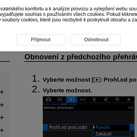
ivatelského komfortu a k analýze provozu a vylepšení webu sou
 vyjadřujete souhlas s používáním všech cookies. Pokud kliknet
ubory cookies, které jsou nezbytné k poskytnutí obsahu a zaji
ení z předchozího přehrávání
Přijmout
Odmítnout
Obnovení z předchozího přehrá
Vyberte možnost [
:
Prohl.od po
Vyberte možnost.