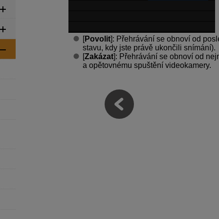
[
Povolit
]: Přehrávání se obnoví od po
stavu, kdy jste právě ukončili snímání).
[
Zakázat
]: Přehrávání se obnoví od nej
a opětovnému spuštění videokamery.