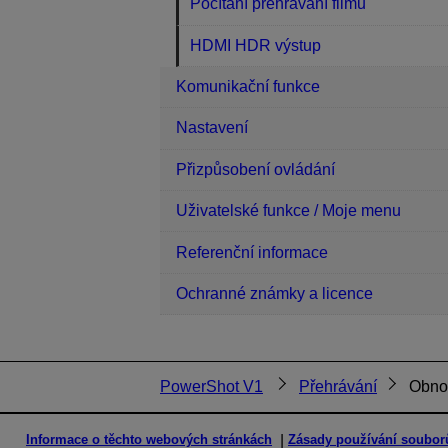
Počítání přehrávání filmu
HDMI HDR výstup
Komunikační funkce
Nastavení
Přizpůsobení ovládání
Uživatelské funkce / Moje menu
Referenční informace
Ochranné známky a licence
PowerShot V1
Přehrávání
Obnov
Informace o těchto webových stránkách
Zásady používání soubor