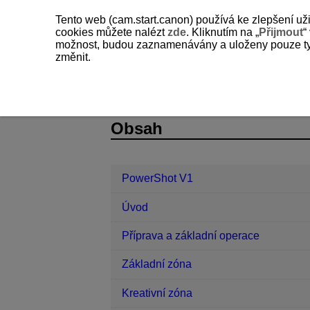
Tento web (cam.start.canon) používá ke zlepšení už
cookies můžete nalézt
zde
. Kliknutím na „
Přijmout
“
možnost, budou zaznamenávány a uloženy pouze ty so
změnit.
PowerShot V1
Přehrávání
Obnov
D292-132
Obsah
PowerShot V1
Úvod
Příprava a základní operace
Základní zóna
Kreativní zóna