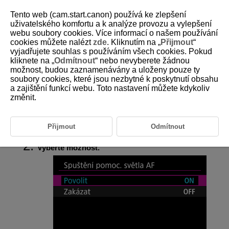
Tento web (cam.start.canon) používá ke zlepšení
uživatelského komfortu a k analýze provozu a vylepšení
webu soubory cookies. Více informací o našem používání
cookies můžete nalézt
zde
. Kliknutím na „
Přijmout
“
D292-101
vyjadřujete souhlas s používáním všech cookies. Pokud
kliknete na „
Odmítnout
“ nebo nevyberete žádnou
Spuštění pomocného světla AF
možnost, budou zaznamenávány a uloženy pouze ty
soubory cookies, které jsou nezbytné k poskytnutí obsahu
a zajištění funkcí webu. Toto nastavení můžete kdykoliv
Můžete povolit nebo zakázat spuštění pomocného světla AF
z videokamery nebo blesku Speedlite.
změnit.
Vyberte možnost [
:
Spuštění pomoc. světla AF
] (
Přijmout
Odmítnout
).
Vyberte možnost.