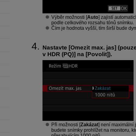
Výběr možnosti [
Auto
] zajistí automat
podle celkového rozsahu tónů snímku.
Čím je hodnota vyšší, tím širší bude dy
Nastavte [
Omezit max. jas
] (pouze
v HDR (PQ)
] na [
Povolit
]).
Při možnosti [
Zakázat
] není maximální
budete snímky prohlížet na monitoru, kt
přesahujícím 1000 nitů.