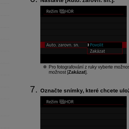
Nastavte [
Auto. zarovn. sn.
].
Pro fotografování z ruky vyberte možnos
možnost [
Zakázat
].
Označte snímky, které chcete ulož