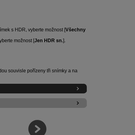
snímek s HDR, vyberte možnost [
Všechny
yberte možnost [
Jen HDR sn.
].
dou souvisle pořízeny tři snímky a na