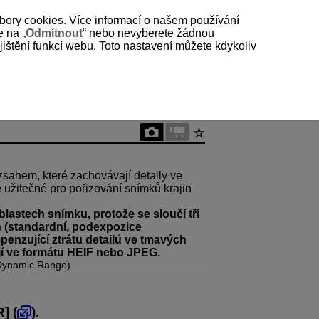
bory cookies. Více informací o našem používání
e na „
Odmítnout
“ nebo nevyberete žádnou
štění funkcí webu. Toto nastavení můžete kdykoliv
sahem, které zachovávají detaily ve
 užitečné pro pořizování snímků krajin
lastech snímku, protože se sloučí tři
 (standardní, podexpozice
enzující ztrátu detailů ve tmavých
í ve formátu HEIF nebo JPEG.
Dynamic Range).
R
] (
).