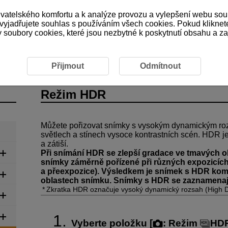
ivatelského komfortu a k analýze provozu a vylepšení webu sou
 vyjadřujete souhlas s používáním všech cookies. Pokud kliknet
ubory cookies, které jsou nezbytné k poskytnutí obsahu a zaji
nam filmů
Režim HDR
Přijmout
Odmítnout
Režim HDR
Můžete pořizovat snímky s vysokým dynamickým roz
světlech a stínech vysoce kontrastních scén. HDR je
a zátiší.
Při snímání HDR se zlepší gradace ve tmavých ob
snímky záměrně pořízené při různých expozicích
a přeexpozice). Výsledkem je snímek s HDR komp
oblastech snímku. Snímky s HDR se zaznamenaj
Zkratka HDR označuje vysoký dynamický rozsah (High 
Vyberte položku [
:
Režim
HD