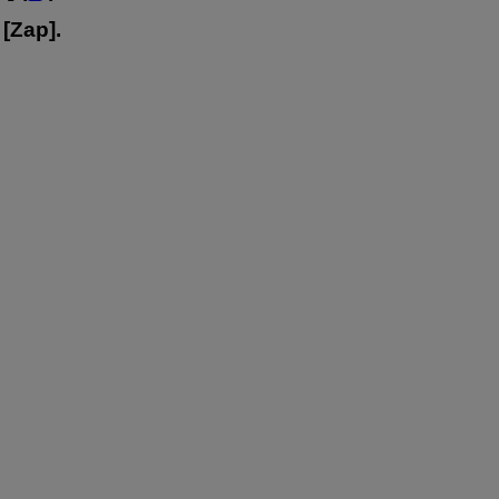
 [
Zap
].