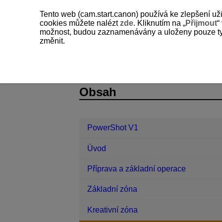
Tento web (cam.start.canon) používá ke zlepšení už
cookies můžete nalézt
zde
. Kliknutím na „
Přijmout
“
možnost, budou zaznamenávány a uloženy pouze ty so
změnit.
PowerShot V1
Fotografování a záz
D292-068
Obsah
PowerShot V1
Úvod
Příprava a základní operace
Základní zóna
Kreativní zóna