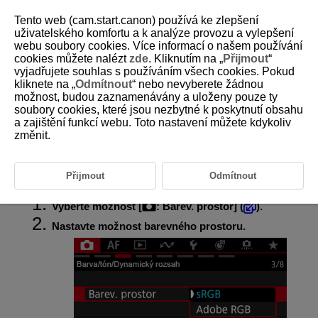
Tento web (cam.start.canon) používá ke zlepšení
uživatelského komfortu a k analýze provozu a vylepšení
webu soubory cookies. Více informací o našem používání
cookies můžete nalézt
zde
. Kliknutím na „
Přijmout
“
D292-067
vyjadřujete souhlas s používáním všech cookies. Pokud
kliknete na „
Odmítnout
“ nebo nevyberete žádnou
Barevný prostor
možnost, budou zaznamenávány a uloženy pouze ty
soubory cookies, které jsou nezbytné k poskytnutí obsahu
a zajištění funkcí webu. Toto nastavení můžete kdykoliv
Adobe RGB
změnit.
Rozsah reprodukovatelných barev se nazývá „barevný prostor“. Při
běžném fotografování doporučujeme použít barevný prostor sRGB.
V základní zóně se nastaví automaticky [
sRGB
].
Přijmout
Odmítnout
Vyberte možnost [
:
Barev. prostor
] (
).
Nastavte možnost barevného prostoru.