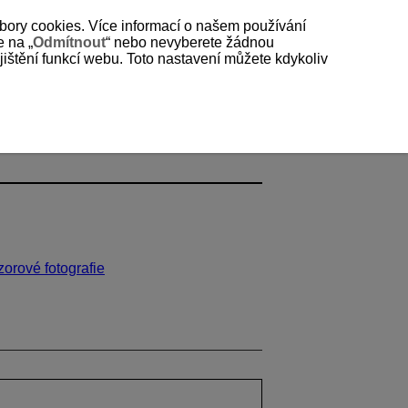
bory cookies. Více informací o našem používání
e na „
Odmítnout
“ nebo nevyberete žádnou
štění funkcí webu. Toto nastavení můžete kdykoliv
orové fotografie