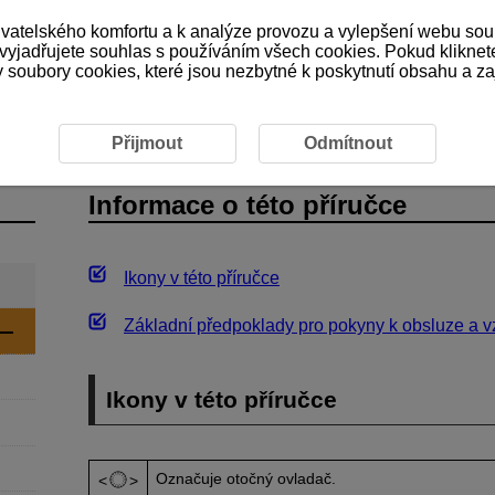
ivatelského komfortu a k analýze provozu a vylepšení webu sou
 vyjadřujete souhlas s používáním všech cookies. Pokud kliknet
ubory cookies, které jsou nezbytné k poskytnutí obsahu a zaji
 této příručce
Přijmout
Odmítnout
Informace o této příručce
Ikony v této příručce
Základní předpoklady pro pokyny k obsluze a vz
Ikony v této příručce
Označuje otočný ovladač.