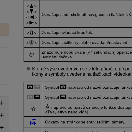
Označuje směr stisknutí navigačních tlačítek
Označuje ovládací kroužek.
Označuje tlačítko rychlého ovládání/nastavení.
Znázorňuje dobu trvání (v * sekundách) operace 
*
uvolnění tlačítka.
Kromě výše uvedených se v této příručce při pop
ikony a symboly uvedené na tlačítkách videoka
Symbol
napravo od názvů označuje funkce 
Symbol
napravo od názvů označuje funkce
napravo od názvů označuje funkce dostupné
Tv
,
Av
nebo
M
).
Odkazy na stránky se souvisejícími tématy.