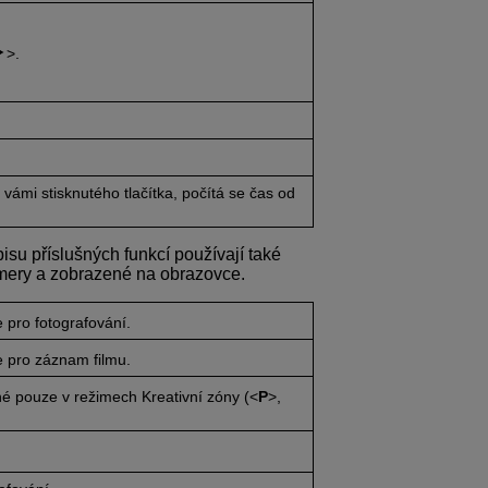
.
vámi stisknutého tlačítka, počítá se čas od
isu příslušných funkcí používají také
mery a zobrazené na obrazovce.
pro fotografování.
 pro záznam filmu.
 pouze v režimech Kreativní zóny (
P
,