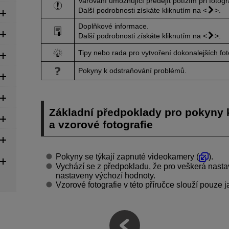
Varování umožňující předejít potížím při fotogr
Další podrobnosti získáte kliknutím na
.
Doplňkové informace.
Další podrobnosti získáte kliknutím na
.
Tipy nebo rada pro vytvoření dokonalejších foto
Pokyny k odstraňování problémů.
Základní předpoklady pro pokyny 
a vzorové fotografie
Pokyny se týkají zapnuté videokamery (
).
Vychází se z předpokladu, že pro veškerá nasta
nastaveny výchozí hodnoty.
Vzorové fotografie v této příručce slouží pouze j