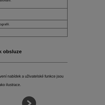
afování.
grafií.
k obsluze
vení nabídek a uživatelské funkce jsou
ako ilustrace.