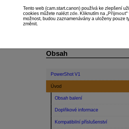
Tento web (cam.start.canon) používá ke zlepšení už
cookies můžete nalézt
zde
. Kliknutím na „
Přijmout
“
možnost, budou zaznamenávány a uloženy pouze ty so
změnit.
PowerShot V1
Úvod
Informace o
D292-008
Obsah
PowerShot V1
Úvod
Obsah balení
Doplňkové informace
Kompatibilní příslušenství