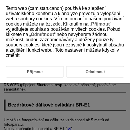
Tento web (cam.start.canon) používá ke zlepšení
uživatelského komfortu a k analýze provozu a vylepšení
webu soubory cookies. Více informací o našem používání
cookies můžete nalézt
zde
. Kliknutím na „
Přijmout
“
D271-137
vyjadřujete souhlas s používáním všech cookies. Pokud
kliknete na „
Odmítnout
“ nebo nevyberete žádnou
Fotografování s dálkovým
možnost, budou zaznamenávány a uloženy pouze ty
ovládáním
soubory cookies, které jsou nezbytné k poskytnutí obsahu
a zajištění funkcí webu. Toto nastavení můžete kdykoliv
změnit.
Bezdrátové dálkové ovládání
BR-E1
Dálková spoušť
RS-60E3
Přijmout
Odmítnout
Fotografování s dálkovým ovládáním je podporováno pomocí
bezdrátového dálkového ovládání
BR-E1
nebo dálkové spouště
RS-60E3
(připojení Bluetooth, resp. kabelové připojení; prodává se
samostatně).
Bezdrátové dálkové ovládání
BR-E1
Umožňuje fotografování na dálku ze vzdálenosti až 5 metrů od
fotoaparátu.
Nejprve spárujte fotoaparát a
BR-E1
(
).