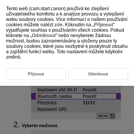
Tento web (cam.start.canon) používá ke zlepšení
uživatelského komfortu a k analýze provozu a vylepšení
webu soubory cookies. Více informací o našem používání
cookies můžete nalézt
zde
. Kliknutím na „
Přijmout
“
D101-156
vyjadřujete souhlas s používáním všech cookies. Pokud
kliknete na „
Odmítnout
“ nebo nevyberete žádnou
Nastavení Bluetooth
možnost, budou zaznamenávány a uloženy pouze ty
soubory cookies, které jsou nezbytné k poskytnutí obsahu
a zajištění funkcí webu. Toto nastavení můžete kdykoliv
Vyberte [
:
Bluetooth nastav.
].
změnit.
Přijmout
Odmítnout
Vyberte možnost.