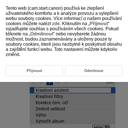
Tento web (cam.start.canon) používá ke zlepšení
uživatelského komfortu a k analýze provozu a vylepšení
webu soubory cookies. Více informací o našem používání
cookies můžete nalézt
zde
. Kliknutím na „
Přijmout
“
D101-129
vyjadřujete souhlas s používáním všech cookies. Pokud
kliknete na „
Odmítnout
“ nebo nevyberete žádnou
Kreativní asistent
možnost, budou zaznamenávány a uloženy pouze ty
soubory cookies, které jsou nezbytné k poskytnutí obsahu
a zajištění funkcí webu. Toto nastavení můžete kdykoliv
Snímky RAW můžete zpracovat použitím oblíbených efektů a
následným uložením jako soubory JPEG.
změnit.
Vyberte [
:
Kreativní asistent
].
Přijmout
Odmítnout