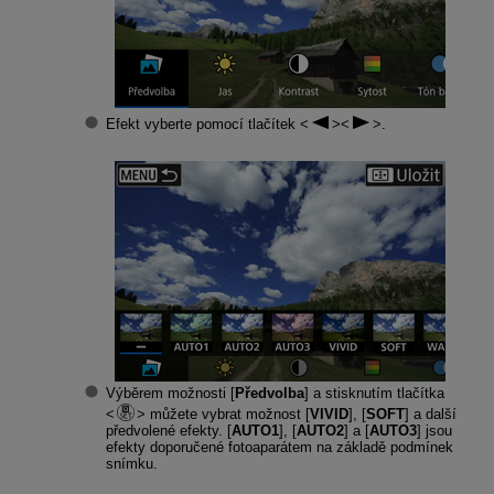
Efekt vyberte pomocí tlačítek
.
Výběrem možnosti [
Předvolba
] a stisknutím tlačítka
můžete vybrat možnost [
VIVID
], [
SOFT
] a další
předvolené efekty. [
AUTO1
], [
AUTO2
] a [
AUTO3
] jsou
efekty doporučené fotoaparátem na základě podmínek
snímku.