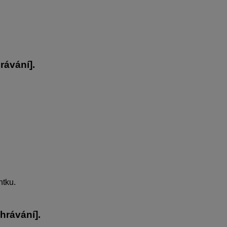
rávání
].
tku.
ehrávání
].