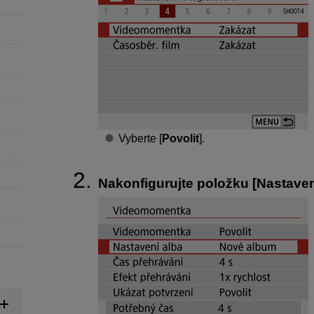
Vyberte [
Povolit
].
Nakonfigurujte položku [
Nastaven