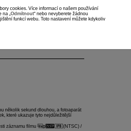
bory cookies. Více informací o našem používání
e na „
Odmítnout
“ nebo nevyberete žádnou
štění funkcí webu. Toto nastavení můžete kdykoliv
u několik sekund dlouhou, a fotoaparát
, které ukazuje tyto nejdůležitější
osti záznamu filmu
(NTSC) /