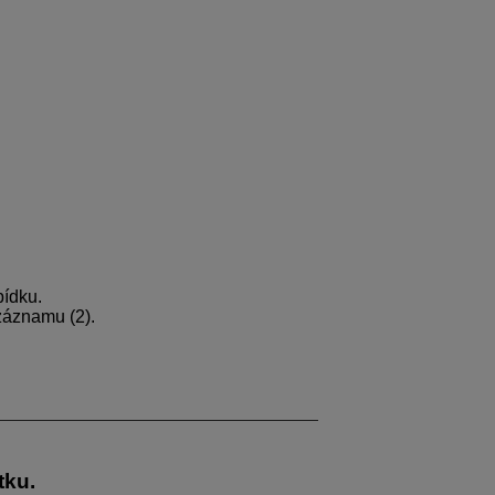
ídku.
záznamu (2).
tku.