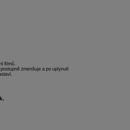
í filmů.
 postupně zmenšuje a po uplynutí
staví.
k.