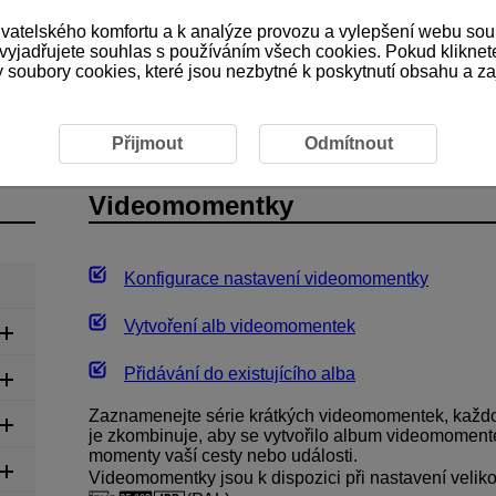
ivatelského komfortu a k analýze provozu a vylepšení webu sou
 vyjadřujete souhlas s používáním všech cookies. Pokud kliknet
ubory cookies, které jsou nezbytné k poskytnutí obsahu a zaji
áznam filmů
Záznam filmu
Videomomentky
Přijmout
Odmítnout
Videomomentky
Konfigurace nastavení videomomentky
Vytvoření alb videomomentek
Přidávání do existujícího alba
Zaznamenejte série krátkých videomomentek, každo
je zkombinuje, aby se vytvořilo album videomomentek
momenty vaší cesty nebo události.
Videomomentky jsou k dispozici při nastavení velik