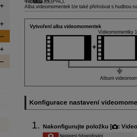
(PAL).
Alba videomomentek lze také přehrávat s hudbou na
Vytvoření alba videomomentek
Videomomentky 1,
Album videomom
Konfigurace nastavení videomom
Nakonfigurujte položku [
:
Vide