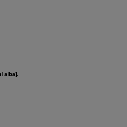
í alba
].