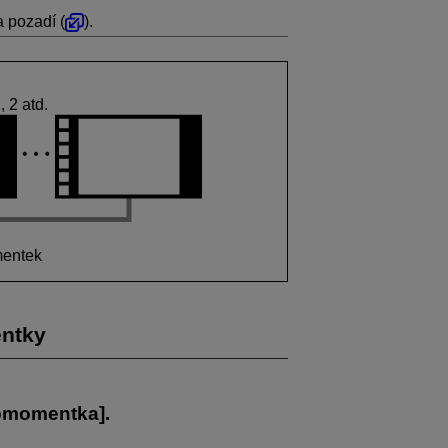
 pozadí (
).
 2 atd.
entek
entky
omomentka
].