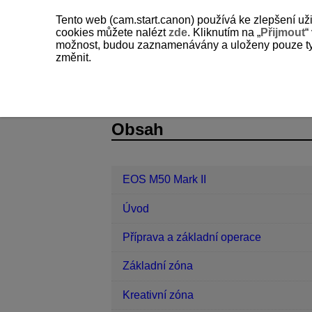
Tento web (cam.start.canon) používá ke zlepšení už
cookies můžete nalézt
zde
. Kliknutím na „
Přijmout
“
možnost, budou zaznamenávány a uloženy pouze ty so
změnit.
EOS M50 Mark II
Fotografování a z
D101-100
Obsah
EOS M50 Mark II
Úvod
Příprava a základní operace
Základní zóna
Kreativní zóna