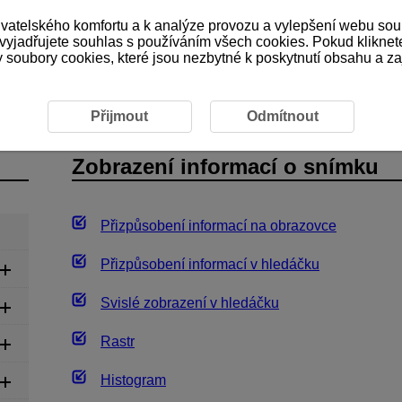
ivatelského komfortu a k analýze provozu a vylepšení webu sou
 vyjadřujete souhlas s používáním všech cookies. Pokud kliknet
ubory cookies, které jsou nezbytné k poskytnutí obsahu a zaji
áznam filmů
Fotografování
Zobrazení informací o snímku
Přijmout
Odmítnout
Zobrazení informací o snímku
Přizpůsobení informací na obrazovce
Přizpůsobení informací v hledáčku
Svislé zobrazení v hledáčku
Rastr
Histogram