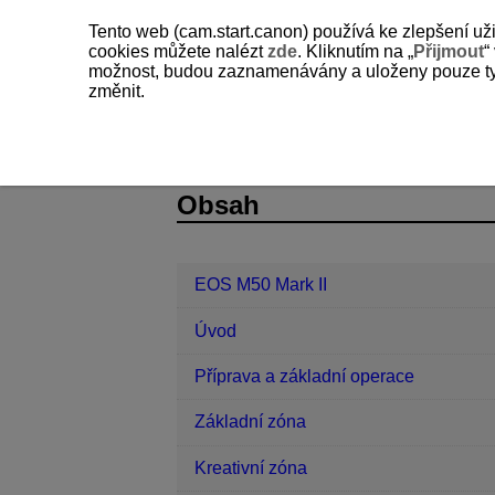
Tento web (cam.start.canon) používá ke zlepšení už
cookies můžete nalézt
zde
. Kliknutím na „
Přijmout
“
možnost, budou zaznamenávány a uloženy pouze ty so
změnit.
EOS M50 Mark II
Fotografování a z
D101-089
Obsah
EOS M50 Mark II
Úvod
Příprava a základní operace
Základní zóna
Kreativní zóna