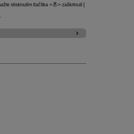
ažte stisknutím tlačítka
zaškrtnutí [
.
u