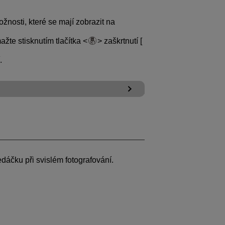
žnosti, které se mají zobrazit na
ažte stisknutím tlačítka
zaškrtnutí [
.
edáčku při svislém fotografování.