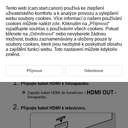
Tento web (cam.start.canon) používá ke zlepšení
uživatelského komfortu a k analýze provozu a vylepšení
webu soubory cookies. Více informací o našem používání
cookies můžete nalézt
zde
. Kliknutím na „
Přijmout
“
D185-142
vyjadřujete souhlas s používáním všech cookies. Pokud
kliknete na „
Odmítnout
“ nebo nevyberete žádnou
Přehrávání na televizoru
možnost, budou zaznamenávány a uloženy pouze ty
soubory cookies, které jsou nezbytné k poskytnutí obsahu
a zajištění funkcí webu. Toto nastavení můžete kdykoliv
Po připojení fotoaparátu k televizoru běžně dostupným kabelem HDMI
můžete přehrávat pořízené fotografie a filmy na televizoru.
změnit.
Pokud se na televizní obrazovce neobjeví obraz, zkontrolujte, zda
je položka [
:
Videosystém
] správně nastavena na možnost [
Pro
NTSC
] nebo [
Pro PAL
]
(podle videosystému televizoru).
Přijmout
Odmítnout
Připojte kabel HDMI k fotoaparátu.
Zapojte kabel HDMI do konektoru
fotoaparátu.
Připojte kabel HDMI k televizoru.