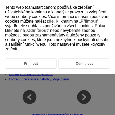
Tento web (cam.start.canon) používá ke zlepšení
uživatelského komfortu a k analýze provozu a vylepšení
webu soubory cookies. Více informací o našem používání
cookies můžete nalézt
zde
. Kliknutím na „
Přijmout
“
D180-233
vyjadřujete souhlas s používáním všech cookies. Pokud
kliknete na „
Odmítnout
“ nebo nevyberete žádnou
Uživatelské funkce / Moje menu
možnost, budou zaznamenávány a uloženy pouze ty
soubory cookies, které jsou nezbytné k poskytnutí obsahu
a zajištění funkcí webu. Toto nastavení můžete kdykoliv
Můžete provádět jemná nastavení funkcí fotoaparátu a měnit funkce
tlačítek a voličů tak, aby vyhovovaly vašemu fotografování. Položky
změnit.
nabídky a uživatelské funkce, které často měníte, můžete také přidat do
záložek Moje Menu.
Přijmout
Odmítnout
Nabídky na kartě: Uživatelské funkce
Položky nastavení uživatelských funkcí
Nabídky na kartě: Moje menu
Uložení uživatelské nabídky Moje menu
Informace o těchto webových stránkách