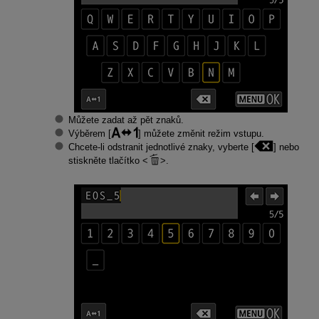
Můžete zadat až pět znaků.
Výběrem [
] můžete změnit režim vstupu.
Chcete-li odstranit jednotlivé znaky, vyberte [
] nebo
stiskněte tlačítko
.