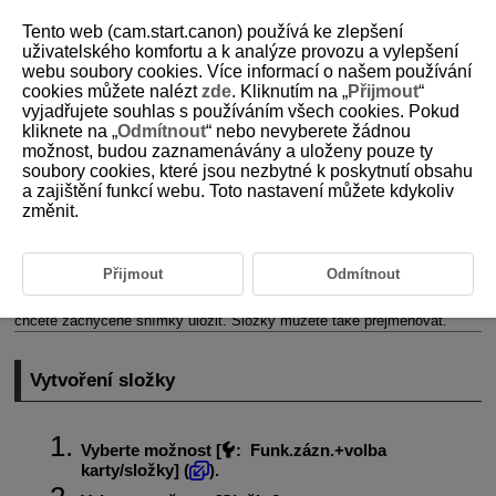
Tento web (cam.start.canon) používá ke zlepšení
uživatelského komfortu a k analýze provozu a vylepšení
webu soubory cookies. Více informací o našem používání
cookies můžete nalézt
zde
. Kliknutím na „
Přijmout
“
D180-200
vyjadřujete souhlas s používáním všech cookies. Pokud
kliknete na „
Odmítnout
“ nebo nevyberete žádnou
Nastavení složek
možnost, budou zaznamenávány a uloženy pouze ty
soubory cookies, které jsou nezbytné k poskytnutí obsahu
a zajištění funkcí webu. Toto nastavení můžete kdykoliv
Vytvoření složky
změnit.
Přejmenování složky
Výběr složky
Přijmout
Odmítnout
Můžete podle vlastních potřeb vytvořit nebo vybrat složku, do níž
chcete zachycené snímky uložit. Složky můžete také přejmenovat.
Vytvoření složky
Vyberte možnost [
:
Funk.zázn.+volba
karty/složky
] (
).