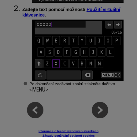
Zadejte text pomocí možnosti
Použití virtuální
klávesnice
.
Po dokončení zadávání znaků stiskněte tlačítko
.
Informace o těchto webových stránkách
Zásady používání souborů cookies