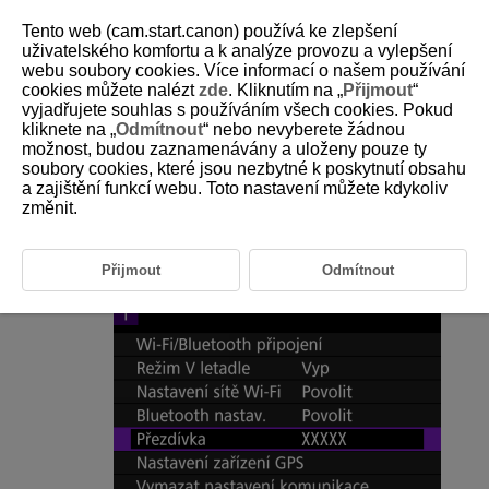
Tento web (cam.start.canon) používá ke zlepšení
uživatelského komfortu a k analýze provozu a vylepšení
webu soubory cookies. Více informací o našem používání
cookies můžete nalézt
zde
. Kliknutím na „
Přijmout
“
D180-186
vyjadřujete souhlas s používáním všech cookies. Pokud
kliknete na „
Odmítnout
“ nebo nevyberete žádnou
Přezdívka
možnost, budou zaznamenávány a uloženy pouze ty
soubory cookies, které jsou nezbytné k poskytnutí obsahu
a zajištění funkcí webu. Toto nastavení můžete kdykoliv
V případě potřeby můžete změnit přezdívku na fotoaparátu (zobrazenou
na smartphonech a dalších fotoaparátech).
změnit.
Vyberte možnost [
:
Přezdívka
].
Přijmout
Odmítnout