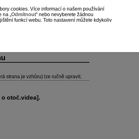
bory cookies. Více informací o našem používání
e na „
Odmítnout
“ nebo nevyberete žádnou
štění funkcí webu. Toto nastavení můžete kdykoliv
mu
erá strana je vzhůru) lze ručně upravit.
 o otoč.videa
].