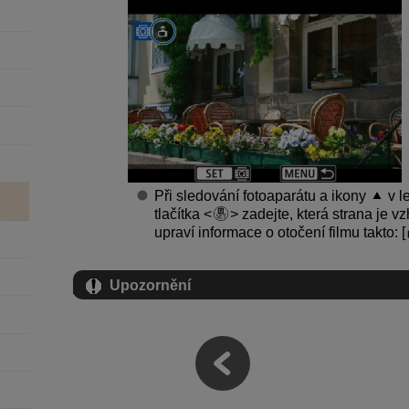
Při sledování fotoaparátu a ikony
v l
tlačítka
zadejte, která strana je v
upraví informace o otočení filmu takto: [
Upozornění