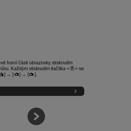
evé horní části obrazovky stisknutím
zhůru. Každým stisknutím tlačítka
se
] → [
] → [
].