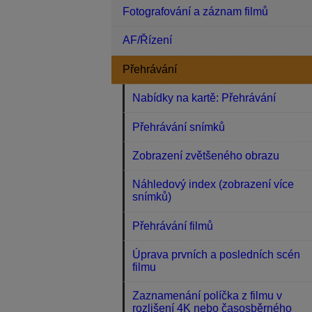
Fotografování a záznam filmů
AF/Řízení
Přehrávání
Nabídky na kartě: Přehrávání
Přehrávání snímků
Zobrazení zvětšeného obrazu
Náhledový index (zobrazení více
snímků)
Přehrávání filmů
Úprava prvních a posledních scén
filmu
Zaznamenání políčka z filmu v
rozlišení 4K nebo časosběrného