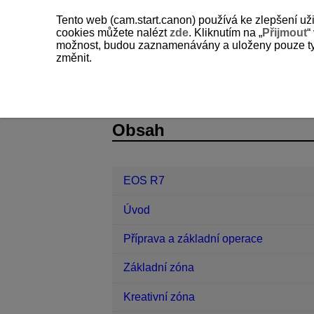
Tento web (cam.start.canon) používá ke zlepšení už
cookies můžete nalézt
zde
. Kliknutím na „
Přijmout
“
možnost, budou zaznamenávány a uloženy pouze ty so
změnit.
EOS R7
Přehrávání
Změna infor
D180-147
Obsah
EOS R7
Úvod
Příprava a základní operace
Základní zóna
Kreativní zóna