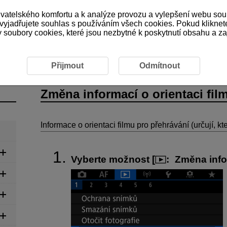
ivatelského komfortu a k analýze provozu a vylepšení webu sou
 vyjadřujete souhlas s používáním všech cookies. Pokud kliknet
ubory cookies, které jsou nezbytné k poskytnutí obsahu a zaji
mací o orientaci filmu
Přijmout
Odmítnout
Změna informací o orientaci fil
Informace o orientaci filmu pro přehrávání (určují, kt
Vyberte možnost [
:
Změna info