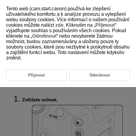
Tento web (cam.start.canon) používá ke zlepšení
uživatelského komfortu a k analýze provozu a vylepšení
webu soubory cookies. Více informací o našem používání
cookies můžete nalézt
zde
. Kliknutím na „
Přijmout
“
D180-138
vyjadřujete souhlas s používáním všech cookies. Pokud
kliknete na „
Odmítnout
“ nebo nevyberete žádnou
Zobrazení zvětšeného obrazu
možnost, budou zaznamenávány a uloženy pouze ty
soubory cookies, které jsou nezbytné k poskytnutí obsahu
a zajištění funkcí webu. Toto nastavení můžete kdykoliv
Nastavení poměru počátečního zvětšení
změnit.
Nastavení polohy počátečního zvětšení
Zvětšení následujících snímků
Přijmout
Odmítnout
Zobrazení zachycených snímků lze zvětšit.
Zvětšete snímek.