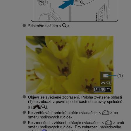
Stiskněte tlačítko
.
Objeví se zvětšené zobrazení. Poloha zvětšené oblasti
(1) se zobrazí v pravé spodní části obrazovky společně
s [
].
Ke zvětšování snímků otočte ovladačem
po
směru hodinových ručiček.
Ke zmenšení zvětšení otáčejte ovladačem
proti
směru hodinových ručiček. Pro zobrazení náhledového