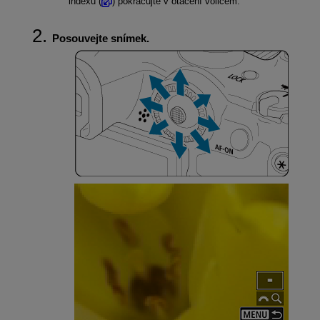
indexu (
) pokračujte v otáčení voličem.
Posouvejte snímek.