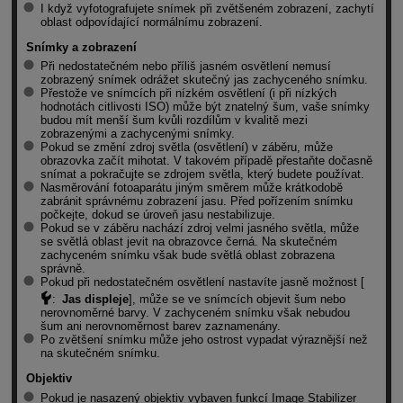
I když vyfotografujete snímek při zvětšeném zobrazení, zachytí
oblast odpovídající normálnímu zobrazení.
Snímky a zobrazení
Při nedostatečném nebo příliš jasném osvětlení nemusí
zobrazený snímek odrážet skutečný jas zachyceného snímku.
Přestože ve snímcích při nízkém osvětlení (i při nízkých
hodnotách citlivosti ISO) může být znatelný šum, vaše snímky
budou mít menší šum kvůli rozdílům v kvalitě mezi
zobrazenými a zachycenými snímky.
Pokud se změní zdroj světla (osvětlení) v záběru, může
obrazovka začít mihotat. V takovém případě přestaňte dočasně
snímat a pokračujte se zdrojem světla, který budete používat.
Nasměrování fotoaparátu jiným směrem může krátkodobě
zabránit správnému zobrazení jasu. Před pořízením snímku
počkejte, dokud se úroveň jasu nestabilizuje.
Pokud se v záběru nachází zdroj velmi jasného světla, může
se světlá oblast jevit na obrazovce černá. Na skutečném
zachyceném snímku však bude světlá oblast zobrazena
správně.
Pokud při nedostatečném osvětlení nastavíte jasně možnost [
:
Jas displeje
], může se ve snímcích objevit šum nebo
nerovnoměrné barvy. V zachyceném snímku však nebudou
šum ani nerovnoměrnost barev zaznamenány.
Po zvětšení snímku může jeho ostrost vypadat výraznější než
na skutečném snímku.
Objektiv
Pokud je nasazený objektiv vybaven funkcí Image Stabilizer