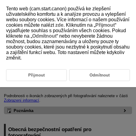
Tento web (cam.start.canon) používá ke zlepšení
uživatelského komfortu a k analýze provozu a vylepšení
webu soubory cookies. Více informací o našem používání
cookies můžete nalézt
zde
. Kliknutím na „
Přijmout
“
D180-101
vyjadřujete souhlas s používáním všech cookies. Pokud
kliknete na „
Odmítnout
“ nebo nevyberete žádnou
Obecné fotografování
možnost, budou zaznamenávány a uloženy pouze ty
soubory cookies, které jsou nezbytné k poskytnutí obsahu
a zajištění funkcí webu. Toto nastavení můžete kdykoliv
Zobrazení informací
změnit.
Obecná bezpečnostní opatření pro fotografování
Přijmout
Odmítnout
Zobrazení informací
Podrobnosti o ikonách zobrazených při fotografování naleznete v části
Zobrazení informací
.
Poznámka
Obecná bezpečnostní opatření pro
fotografování