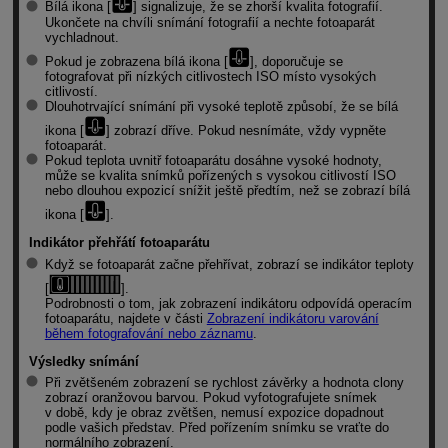
Bílá ikona [
] signalizuje, že se zhorší kvalita fotografií.
Ukončete na chvíli snímání fotografií a nechte fotoaparát
vychladnout.
Pokud je zobrazena bílá ikona [
], doporučuje se
fotografovat při nízkých citlivostech ISO místo vysokých
citlivostí.
Dlouhotrvající snímání při vysoké teplotě způsobí, že se bílá
ikona [
] zobrazí dříve. Pokud nesnímáte, vždy vypněte
fotoaparát.
Pokud teplota uvnitř fotoaparátu dosáhne vysoké hodnoty,
může se kvalita snímků pořízených s vysokou citlivostí ISO
nebo dlouhou expozicí snížit ještě předtím, než se zobrazí bílá
ikona [
].
Indikátor přehřátí fotoaparátu
Když se fotoaparát začne přehřívat, zobrazí se indikátor teploty
[
].
Podrobnosti o tom, jak zobrazení indikátoru odpovídá operacím
fotoaparátu, najdete v části
Zobrazení indikátoru varování
během fotografování nebo záznamu
.
Výsledky snímání
Při zvětšeném zobrazení se rychlost závěrky a hodnota clony
zobrazí oranžovou barvou. Pokud vyfotografujete snímek
v době, kdy je obraz zvětšen, nemusí expozice dopadnout
podle vašich představ. Před pořízením snímku se vraťte do
normálního zobrazení.