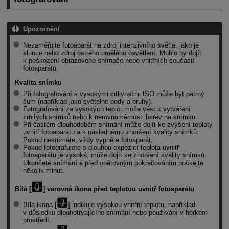
Upozornění
Nezaměřujte fotoaparát na zdroj intenzivního světla, jako je
slunce nebo zdroj ostrého umělého osvětlení. Mohlo by dojít
k poškození obrazového snímače nebo vnitřních součástí
fotoaparátu.
Kvalita snímku
Při fotografování s vysokými citlivostmi ISO může být patrný
šum (například jako světelné body a pruhy).
Fotografování za vysokých teplot může vést k vytváření
zrnitých snímků nebo k nerovnoměrnosti barev na snímku.
Při častém dlouhodobém snímání může dojít ke zvýšení teploty
uvnitř fotoaparátu a k následnému zhoršení kvality snímků.
Pokud nesnímáte, vždy vypněte fotoaparát.
Pokud fotografujete s dlouhou expozicí teplota uvnitř
fotoaparátu je vysoká, může dojít ke zhoršení kvality snímků.
Ukončete snímání a před opětovným pokračováním počkejte
několik minut.
Bílá [
] varovná ikona před teplotou uvnitř fotoaparátu
Bílá ikona [
] indikuje vysokou vnitřní teplotu, například
v důsledku dlouhotrvajícího snímání nebo používání v horkém
prostředí.