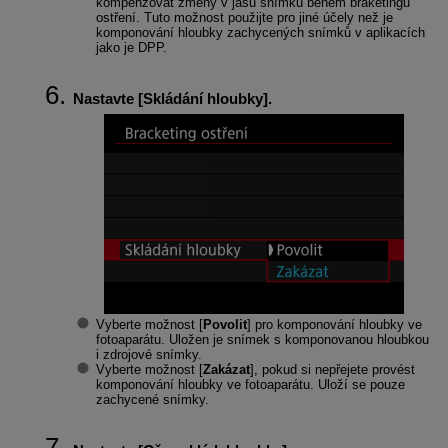
kompenzovat změny v jasu snímku během braketingu
ostření. Tuto možnost použijte pro jiné účely než je
komponování hloubky zachycených snímků v aplikacích
jako je DPP.
Nastavte [
Skládání hloubky
].
Vyberte možnost [
Povolit
] pro komponování hloubky ve
fotoaparátu. Uložen je snímek s komponovanou hloubkou
i zdrojové snímky.
Vyberte možnost [
Zakázat
], pokud si nepřejete provést
komponování hloubky ve fotoaparátu. Uloží se pouze
zachycené snímky.