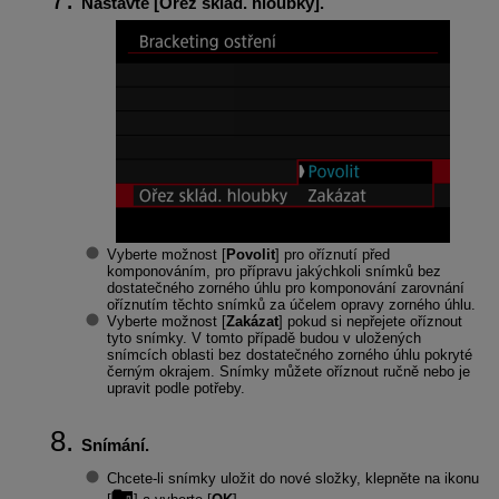
Nastavte [
Ořez sklád. hloubky
].
Vyberte možnost [
Povolit
] pro oříznutí před
komponováním, pro přípravu jakýchkoli snímků bez
dostatečného zorného úhlu pro komponování zarovnání
oříznutím těchto snímků za účelem opravy zorného úhlu.
Vyberte možnost [
Zakázat
] pokud si nepřejete oříznout
tyto snímky. V tomto případě budou v uložených
snímcích oblasti bez dostatečného zorného úhlu pokryté
černým okrajem. Snímky můžete oříznout ručně nebo je
upravit podle potřeby.
Snímání.
Chcete-li snímky uložit do nové složky, klepněte na ikonu