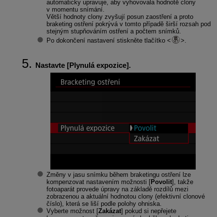
automaticky upravuje, aby vyhovovala hodnotě clony
v momentu snímání.
Větší hodnoty clony zvyšují posun zaostření a proto
braketing ostření pokrývá v tomto případě širší rozsah pod
stejným stupňováním ostření a počtem snímků.
Po dokončení nastavení stiskněte tlačítko
.
Nastavte [
Plynulá expozice
].
Změny v jasu snímku během braketingu ostření lze
kompenzovat nastavením možnosti [
Povolit
], takže
fotoaparát provede úpravy na základě rozdílů mezi
zobrazenou a aktuální hodnotou clony (efektivní clonové
číslo), která se liší podle polohy ohniska.
Vyberte možnost [
Zakázat
] pokud si nepřejete