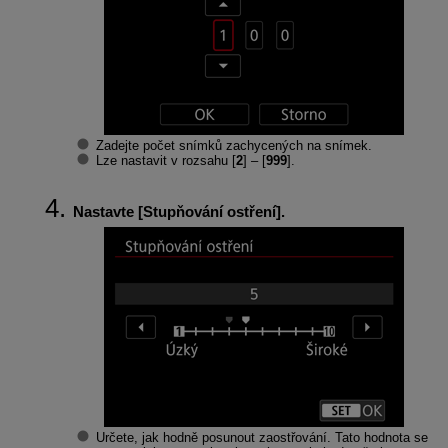
Zadejte počet snímků zachycených na snímek.
Lze nastavit v rozsahu [
2
] – [
999
].
Nastavte [
Stupňování ostření
].
Určete, jak hodně posunout zaostřování. Tato hodnota se