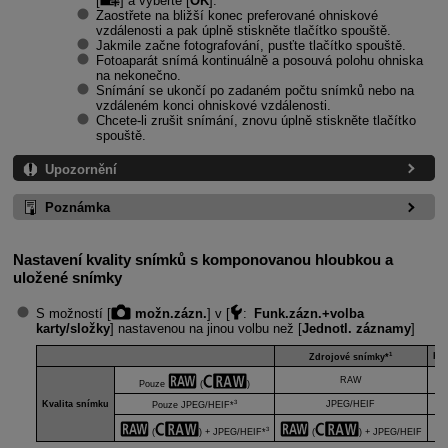
[
] a vyberte [
OK
].
Zaostřete na bližší konec preferované ohniskové
vzdálenosti a pak úplně stiskněte tlačítko spouště.
Jakmile začne fotografování, pusťte tlačítko spouště.
Fotoaparát snímá kontinuálně a posouvá polohu ohniska
na nekonečno.
Snímání se ukončí po zadaném počtu snímků nebo na
vzdáleném konci ohniskové vzdálenosti.
Chcete-li zrušit snímání, znovu úplně stiskněte tlačítko
spouště.
Upozornění
Poznámka
Nastavení kvality snímků s komponovanou hloubkou a
uložené snímky
S možností [
možn.zázn.
] v [
:
Funk.zázn.+volba
karty/složky
] nastavenou na jinou volbu než [
Jednotl. záznamy
]
1
Ko
Zdrojové snímky*
RAW
Pouze
(
)
3
Kvalita snímku
JPEG/HEIF
Pouze JPEG/HEIF*
3
(
) + JPEG/HEIF*
(
) + JPEG/HEIF