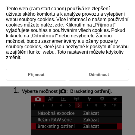
Tento web (cam.start.canon) používá ke zlepšení
uživatelského komfortu a k analýze provozu a vylepšení
webu soubory cookies. Více informací o našem používání
cookies můžete nalézt
zde
. Kliknutím na „
Přijmout
“
D180-083
vyjadřujete souhlas s používáním všech cookies. Pokud
kliknete na „
Odmítnout
“ nebo nevyberete žádnou
Braketing ostření
možnost, budou zaznamenávány a uloženy pouze ty
soubory cookies, které jsou nezbytné k poskytnutí obsahu
a zajištění funkcí webu. Toto nastavení můžete kdykoliv
Braketing ostření umožňuje kontinuální snímání s automatickou změnou
ohniskové vzdálenosti po každém snímku. Tyto snímky vám poté
změnit.
umožní vytvořit jeden snímek se zaostřením ve velmi hluboké hloubce
ostrosti. Při komponování je také možné použít aplikaci, která podporuje
funkci komponování hloubky. Takovou aplikací je například Digital Photo
Přijmout
Odmítnout
Professional (software EOS).
Vyberte možnost [
:
Bracketing ostření
].